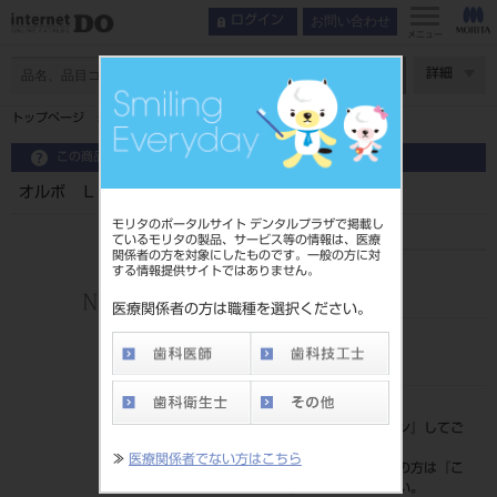
お問い合わせ
ログイン
メニュー
ページ数
詳細
トップページ
オルボ ＬＥＤライト Φ６用
この商品に関するお問い合わせ
オルボ ＬＥＤライト Φ６用
モリタのポータルサイト デンタルプラザで掲載し
ているモリタの製品、サービス等の情報は、医療
関係者の方を対象にしたものです。一般の方に対
する情報提供サイトではありません。
品目コード
206510923
医療関係者の方は職種を選択ください。
JAN/EANコード
4580195085083
標準価格
価格の確認は『
ログイン
』してご
覧ください。
≫
医療関係者でない方はこちら
ネット会員登録がまだの方は『
こ
ちら
』より登録ください。