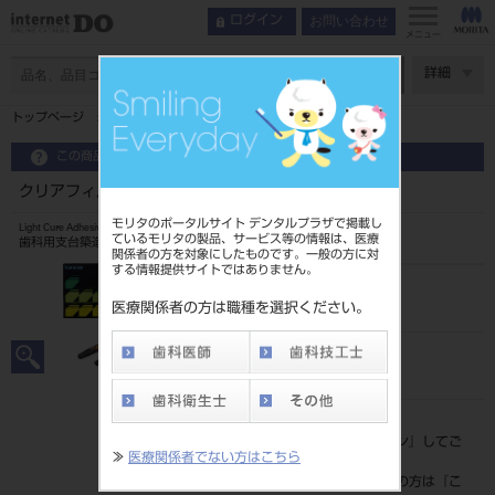
お問い合わせ
ログイン
メニュー
ページ数
詳細
トップページ
クリアフィル フォトコア
この商品に関するお問い合わせ
クリアフィル フォトコア
モリタのポータルサイト デンタルプラザで掲載し
Light Cure Adhesive Core Composite Resin
ているモリタの製品、サービス等の情報は、医療
歯科用支台築造材料キット
関係者の方を対象にしたものです。一般の方に対
する情報提供サイトではありません。
品目コード
202120355
医療関係者の方は職種を選択ください。
JAN/EANコード
4571110503553
標準価格
価格の確認は『
ログイン
』してご
≫
医療関係者でない方はこちら
覧ください。
ネット会員登録がまだの方は『
こ