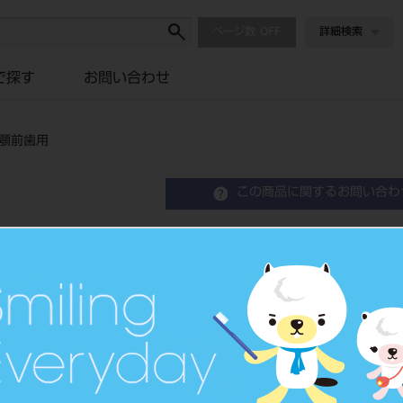
ページ数
詳細検索
で探す
お問い合わせ
上顎前歯用
この商品に関するお問い合わ
クラウンリムービングプラ
Crown Removing Plier
品目コード
2015104
JAN/EANコード
4963931