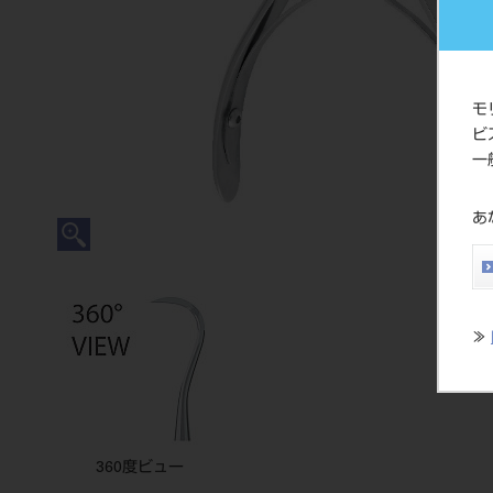
モ
ビ
一
あ
≫
360度ビュー