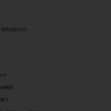
i 耐熱温度260℃
034
医療機器
剥離子