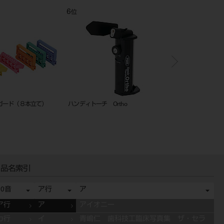
6
7
位
位
ガード（８本立て）
ハンディトーチ Ortho
金冠鋏
品名索引
50音
ア行
ア
ア行
ア
アイオニー
カ行
イ
青嶋仁 歯科技工臨床写真集 ザ・セラ