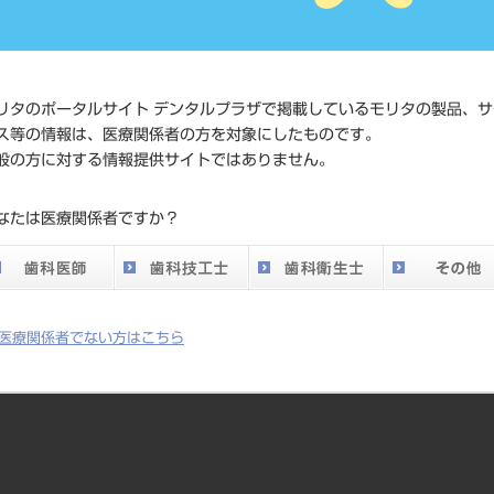
価格の確
標準価格
ネット会
い。
リタのポータルサイト デンタルプラザで掲載しているモリタの製品、サ
メーカー
（株）Y
ス等の情報は、医療関係者の方を対象にしたものです。
般の方に対する情報提供サイトではありません。
DO vol.26 掲載ペー
203
なたは医療関係者ですか？
ジ
医療関係者でない方はこちら