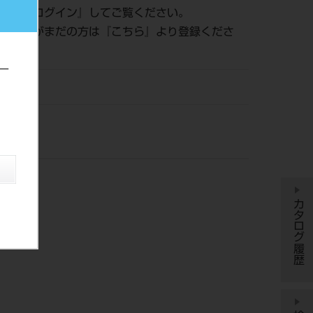
認は『
ログイン
』してご覧ください。
員登録がまだの方は『
こちら
』より登録くださ
ー
DM
カタログ履歴