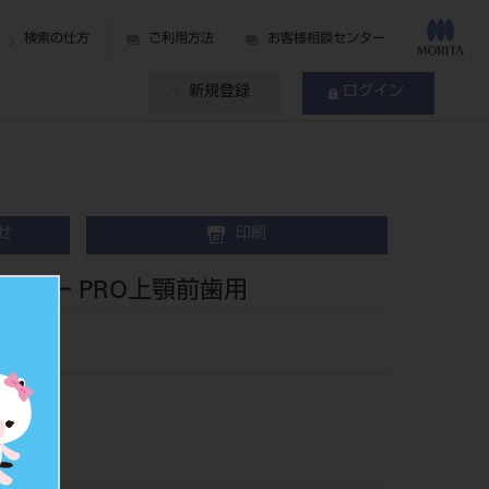
検索の仕方
ご利用方法
お客様相談センター
新規登録
ログイン
せ
印刷
イヤー PRO上顎前歯用
93
210800