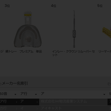
3
4
5
位
位
位
ネジ
網トレー プレミアム 単品
インレー・クラウン リムーバー セ
リーマー
ット
メーカー名索引
50音
ア行
ア
ア行
ア
株式会社IHI物流産業システム
カ行
イ
アイキャスト