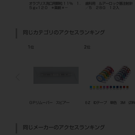
ングプライヤー
オラブリス洗口用顆粒１１％ １．
歯科用 ルアーロック基注射針
５ｇ×１２０ ＊薬劇＊－
／５ ２８Ｇ １２入
同じカテゴリのアクセスランキング
1
2
位
位
ＧＰリムーバー スピアー
E-Z IDテープ 単色 3M (ZIRC
同じメーカーのアクセスランキング