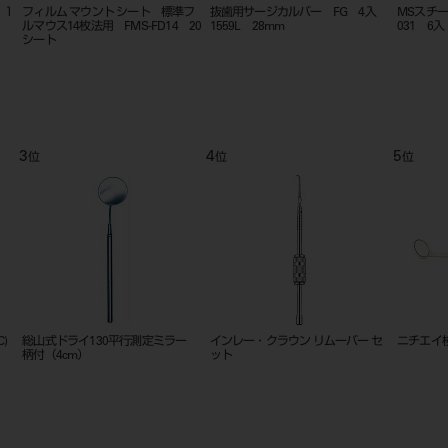
 １
フィルム マウント シート 標準フ
抜歯用サージカルバー FG 4入
MSスチ
ルマウス14枚法用 FMS-FD14 20
1559L 28mm
031 6入
シート
3
4
5
位
位
位
)
総山式ドライ130平行測定ミラー
インレー・クラウン リムーバー セ
ニチエイ検
柄付（4cm）
ット