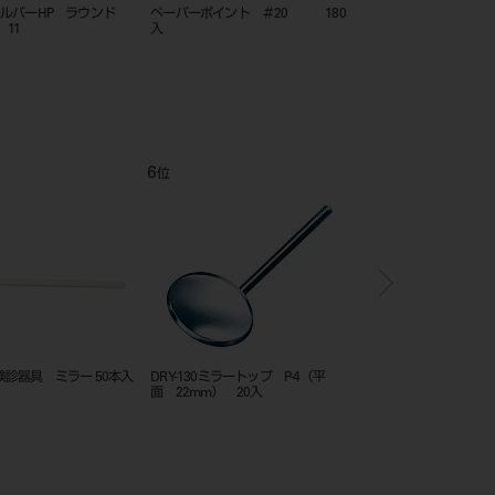
ールバーHP ラウンド
ペーパーポイント ＃20 180
クリアフィル マジェステ
 11
入
ードルチップ20入
6
7
位
位
診器具 ミラー 50本入
DRY-130ミラートップ P-4（平
エンドホルダー
面 22mm） 20入