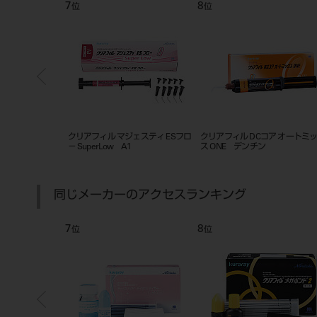
7
8
位
位
コア ペースト ペ
クリアフィル マジェスティ ESフロ
クリアフィル DCコア オートミ
－ SuperLow A1
ス ONE デンチン
同じメーカーのアクセスランキング
7
8
位
位