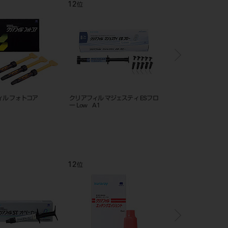
12
1
位
位
ィル フォトコア
クリアフィル マジェスティ ESフロ
クリアフィル メガボンド
ー Low A1
ト #3270
12
1
位
位