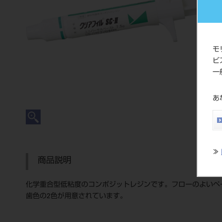
モ
ビ
一
あ
≫
商品説明
化学重合型低粘度のコンポジットレジンです。フローのよいペ
歯色の2色が用意されています。