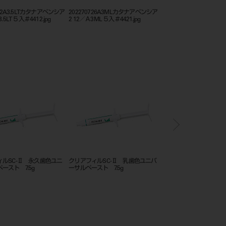
722A3.5LTカタナアベンシア
202270726A3MLカタナアベンシア
クラレノリタケコンポジ
.5LT ５入＃4412.jpg
2 12／Ａ3ML ５入＃4421.jpg
シリーズ_カタログ
ィルSC-Ⅱ 永久歯色ユニ
クリアフィルSC-Ⅱ 乳歯色ユニバ
クリアフィルコア キャ
ースト 7.5g
ーサルペースト 7.5g
ースト 23g入