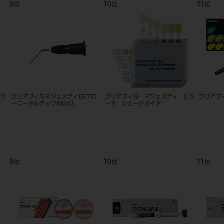
9
10
11
位
位
位
ック
クリアフィルマジェスティESフロ
クリアフィル マジェスティ ＥＳ
クリアフ
ーニードルチップ(N)20入
－２ シェードガイド
9
10
11
位
位
位