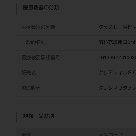
医療機器の分類
医療機器の分類
クラスⅡ 管理
一般的名称
歯科充填用コン
医療機器承認番号
16100BZZ01308
販売名
クリアフィルＳ
製造販売
クラレノリタケ
規格・品番別
画像
商品コード