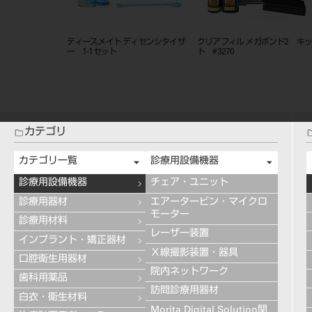
ーナル・ライブ・
ティースメイト ディセンシタイザ
クリアフィル メガボンド2 キ
ト
ー 1-1セット
ト #3270
カテゴリ
カテゴリ一覧
診療用設備機器
診療用設備機器
チェア・ユニット
診療用器材
エアータービン・マイクロ
モーター
診療用材料
レーザー装置
インプラント・矯正器材
Ｘ線撮影装置・器具
口腔衛生用器材
院内ネットワーク
歯科用薬品
訪問診療用器材
白衣・衛生材料
Morita Digital Solution関