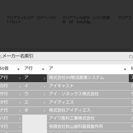
ッ
クリアフィルコア コアペースト
クリアフィルAP-X レジン充填
クリアフィ
1-1セット
材 A2 2mL/4.6g
メーカー名索引
50音
ア行
ア
ア行
ア
株式会社IHI物流産業システム
カ行
イ
アイキャスト
サ行
ウ
アイ・ソネックス株式会社
タ行
エ
アイディエス
ナ行
オ
株式会社アイディエス
ハ行
アイワ医科工業株式会社
マ行
有限会社秋山歯科器具製作所