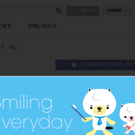
ページ数
詳細検索
で探す
お問い合わせ
 7.5g
この商品に関するお問い合わ
クリアフィルSC-Ⅱ キャ
Adhesive Dental Restrative Composite
歯科充填用コンポジットレジン
品目コード
2021201
JAN/EANコード
4571110