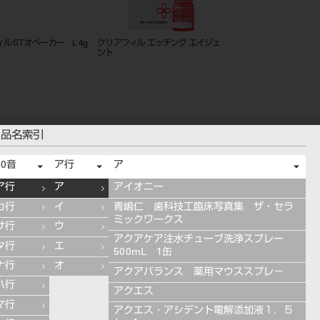
ル ST オペーカー L 4g
クリアフィル エッチング エイジェ
カリエスディテクター
ント
品名索引
50音
ア行
ア
ア行
ア
アイオニー
カ行
イ
青嶋仁 歯科技工臨床写真集 ザ・セラ
ミックワークス
サ行
ウ
アクアケア注水チューブ洗浄スプレー
タ行
エ
500mL 1缶
ナ行
オ
アクアバランス 薬用マウススプレ－
ハ行
アクエス
マ行
アクエス・アシデント電解添加液１．５