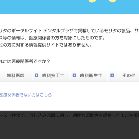
価格の確
標準価格
ネット会
い。
リタのポータルサイト デンタルプラザで掲載しているモリタの製品、サ
ス等の情報は、医療関係者の方を対象にしたものです。
メーカー
クラレノ
般の方に対する情報提供サイトではありません。
DO vol.26 掲載ペー
なたは医療関係者ですか？
340
ジ
医療関係者でない方はこちら
ースト性状で、流し込み充填に適し、適度な流動性を維持したまま粘着