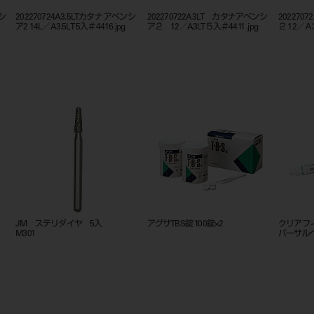
ンシ
202270724A3.5LTカタナ アベンシ
202270722A3LT カタナアベンシ
202270
ア2 14L／A3.5LT 5入＃4416.jpg
ア２ 12／A3LT５入＃4411 .jpg
２ 12／Ａ3
線
JM ステリダイヤ 5入
アグサTBS錠 100錠×2
クリアフ
M301
バーサルペ