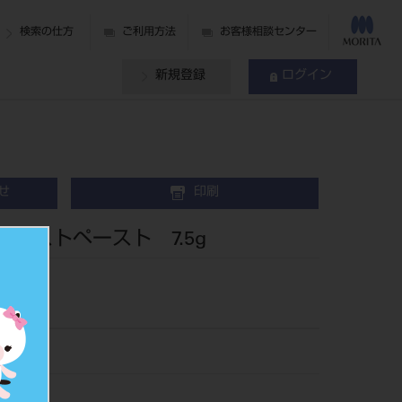
検索の仕方
ご利用方法
お客様相談センター
新規登録
ログイン
せ
印刷
タリストペースト 7.5g
 Resin
83
501832