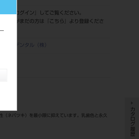
認は『
ログイン
』してご覧ください。
員登録がまだの方は『
こちら
』より登録くださ
ー
リタケデンタル（株）
カタログ履歴
性（ネバツキ）を最小限に抑えています。乳歯色と永久