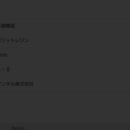
医療機器
ポジットレジン
000
Ｃ－Ⅱ
デンタル株式会社
商品名