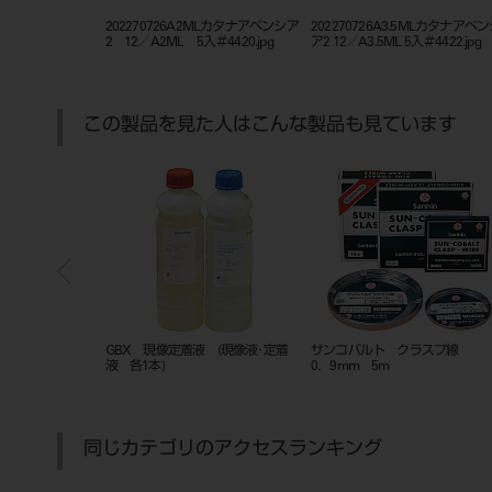
LTカタナ アベンシア2
202270726A2MLカタナアベンシア
202270726A3.5MLカタナアベ
.jpg
2 12／A2ML 5入＃4420.jpg
ア2 12／A3.5ML 5入＃4422.jpg
この製品を見た人はこんな製品も見ています
 50セット（1セ
GBX 現像定着液 (現像液･定着
サンコバルト クラスプ
液 各1本)
0．9mm 5m
同じカテゴリのアクセスランキング