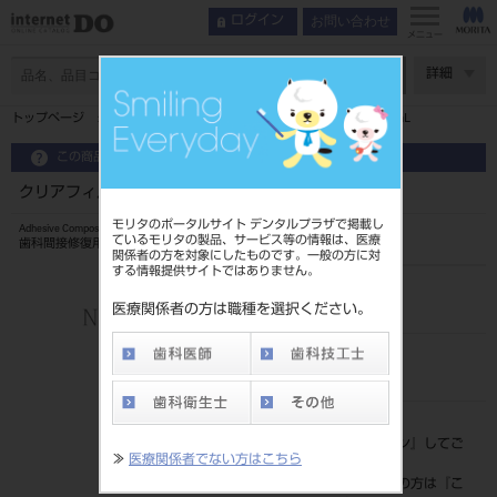
お問い合わせ
ログイン
メニュー
ページ数
詳細
トップページ
クリアフィル CRインレー CRセップ（分離材） 4mL
この商品に関するお問い合わせ
クリアフィル CRインレー CRセップ（分離材） 4mL
モリタのポータルサイト デンタルプラザで掲載し
Adhesive Composite Inlay System
ているモリタの製品、サービス等の情報は、医療
歯科間接修復用コンポジットレジンキット
関係者の方を対象にしたものです。一般の方に対
する情報提供サイトではありません。
品目コード
202120260
医療関係者の方は職種を選択ください。
JAN/EANコード
4571110502600
標準価格
価格の確認は『
ログイン
』してご
≫
医療関係者でない方はこちら
覧ください。
ネット会員登録がまだの方は『
こ