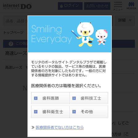
お問い合わせ
ログイン
メニュー
ページ数
詳細
トップページ
高速レーズ モデル４ （レイフォスター）
この商品に関するお問い合わせ
高速レーズ モデル４ （レイフォスター）
モリタのポータルサイト デンタルプラザで掲載し
ているモリタの製品、サービス等の情報は、医療
高速レーズ モデル4 ダストコレクター付
関係者の方を対象にしたものです。一般の方に対
する情報提供サイトではありません。
品目コード
206590812
医療関係者の方は職種を選択ください。
JAN/EANコード
4502073254022
標準価格
価格の確認は『
ログイン
』してご
≫
医療関係者でない方はこちら
覧ください。
ネット会員登録がまだの方は『
こ