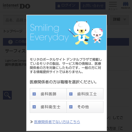
お問い合わせ
ログイン
メニュー
ページ数
詳細
トップページ
サーフィスコート 5mL
この商品に関するお問い合わせ
サーフィスコート 5mL
モリタのポータルサイト デンタルプラザで掲載し
Light Cure Composite Glaze
ているモリタの製品、サービス等の情報は、医療
歯科表面滑沢硬化材
関係者の方を対象にしたものです。一般の方に対
する情報提供サイトではありません。
品目コード
202120263
医療関係者の方は職種を選択ください。
JAN/EANコード
4571110502631
標準価格
価格の確認は『
ログイン
』してご
≫
医療関係者でない方はこちら
覧ください。
ネット会員登録がまだの方は『
こ