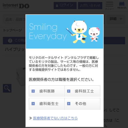
お問い合わせ
ログイン
メニュー
ページ数
詳細
トップページ
ハイブリッドコートⅡ コートスポンジ １６０粒
この商品に関するお問い合わせ
ハイブリッドコートⅡ コートスポンジ １６０粒
モリタのポータルサイト デンタルプラザで掲載し
ているモリタの製品、サービス等の情報は、医療
関係者の方を対象にしたものです。一般の方に対
する情報提供サイトではありません。
品目コード
204610423
医療関係者の方は職種を選択ください。
JAN/EANコード
4560227795470
標準価格
価格の確認は『
ログイン
』してご
覧ください。
≫
医療関係者でない方はこちら
ネット会員登録がまだの方は『
こ
ちら
』より登録ください。