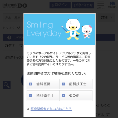
お問い合わせ
ログイン
メニュー
ページ数
詳細
トップページ
カタナ ワックスディスク T20mm 1枚 ブルー
この商品に関するお問い合わせ
カタナ ワックスディスク T20mm 1枚 ブルー
モリタのポータルサイト デンタルプラザで掲載し
ているモリタの製品、サービス等の情報は、医療
歯科用キャスティングワックス
関係者の方を対象にしたものです。一般の方に対
する情報提供サイトではありません。
品目コード
202270518
医療関係者の方は職種を選択ください。
JAN/EANコード
4582275770841
標準価格
価格の確認は『
ログイン
』してご
≫
医療関係者でない方はこちら
覧ください。
ネット会員登録がまだの方は『
こ