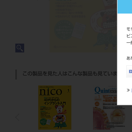
モ
ビ
一
あ
この製品を見た人はこんな製品も見ています
≫