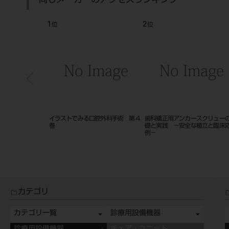
同じメーカーのアクセスランキング
7
8
位
位
士教育マニュアル 小
改訂新版 歯科インプラント治療ガ
顔面成長発育の基礎 第２版
イドブック １５１２
０９
カテゴリ
カテゴリ一覧
診療用設備機器