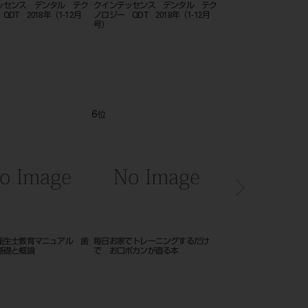
018年（1～12月号）
ザ・クインテッセンス 2018年（1
歯科衛生士 2018年（1
～12月号）
12
1
位
位
ーからのインプラント外科
小児歯科臨床
イラストでみる口腔外科
ックリスト １７０２
巻