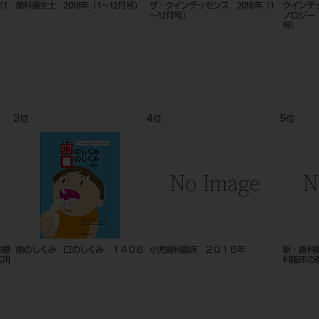
Ｐｅｒｉｏｄｏｎｔｉｃ＆Ｒｅｓｔ
Ｐｅｒｉｏｄｏｎｔｉｃ＆Ｒｅｓｔ
nico 2
ｏｒａｔｉｖｅ Ｄｅｎｔｉｓｔｒ
ｏｒａｔｉｖｅ Ｄｅｎｔｉｓｔｒ
ｙ ＶＯＬ．２３ ２０１５年 ＃
ｙ ＶＯＬ．２３ ２０１５年 ＃
１～６
１～６
9
10
11
位
位
位
 小
改訂新版 歯科インプラント治療ガ
顔面成長発育の基礎 第２版 １６
アナトミ
イドブック １５１２
０９
手順チェ