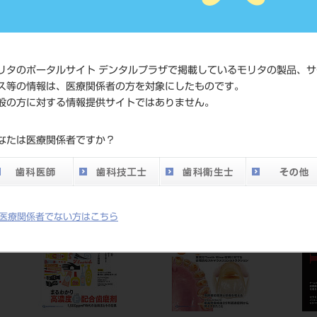
い。
メーカー
クインテ
リタのポータルサイト デンタルプラザで掲載しているモリタの製品、サ
DO vol.26 掲載ペー
ス等の情報は、医療関係者の方を対象にしたものです。
848
般の方に対する情報提供サイトではありません。
ジ
なたは医療関係者ですか？
医療関係者でない方はこちら