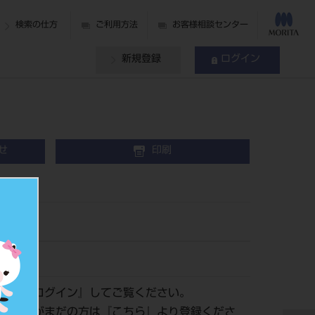
検索の仕方
ご利用方法
お客様相談センター
新規登録
ログイン
せ
印刷
号）
97
認は『
ログイン
』してご覧ください。
員登録がまだの方は『
こちら
』より登録くださ