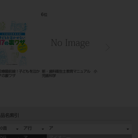
12
1
位
位
トミー インプラントのための
改訂新版 インプラント治療に役立
イラストでみる口腔
術式と画像診断 １６０５
つ外科基本手技 ‐切開と縫合テク
巻
ニックのすべて‐
品名索引
50音
ア行
ア