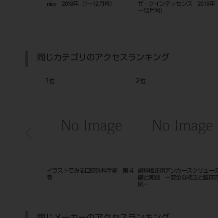
 デンタル テク
ザ・クインテッセンス デンタル・
ｎｉｃｏ ２０１５年
018年（1-12月
インプラントロジー（QDI・日本語
版） 2018年（No.1～6）
同じカテゴリのアクセスランキング
7
8
位
位
ニングするだけ
小児歯科診療最前線！子どもを泣か
新・歯科衛生士教育マニュアル
直る本
せない１７の裏ワザ
児歯科学