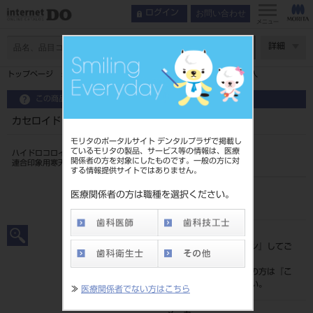
お問い合わせ
ログイン
メニュー
ページ数
詳細
トップページ
カセロイド（カートリッジタイプ 詰替用） ５４入
この商品に関するお問い合わせ
カセロイド（カートリッジタイプ 詰替用） ５４入
モリタのポータルサイト デンタルプラザで掲載し
ているモリタの製品、サービス等の情報は、医療
ハイドロコロイド・アルジネート
関係者の方を対象にしたものです。一般の方に対
連合印象用寒天印象材
する情報提供サイトではありません。
品目コード
医療関係者の方は職種を選択ください。
207290245
標準価格
価格の確認は『
ログイン
』してご
覧ください。
ネット会員登録がまだの方は『
こ
ちら
』より登録ください。
≫
医療関係者でない方はこちら