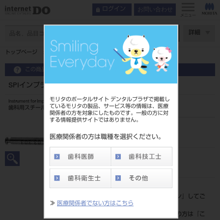
お問い合わせ
ログイン
メニュー
ページ数
詳細
トップページ
SPIインプラント除去用ドリル ショート
この商品に関するお問い合わせ
SPIインプラント除去用ドリル ショート
モリタのポータルサイト デンタルプラザで掲載し
Instrument for Implant
ているモリタの製品、サービス等の情報は、医療
歯科用スチールバー
関係者の方を対象にしたものです。一般の方に対
する情報提供サイトではありません。
品目コード
206760197
医療関係者の方は職種を選択ください。
JAN/EANコード
7640156472547
標準価格
価格の確認は『
ログイン
』してご
≫
医療関係者でない方はこちら
覧ください。
ネット会員登録がまだの方は『
こ