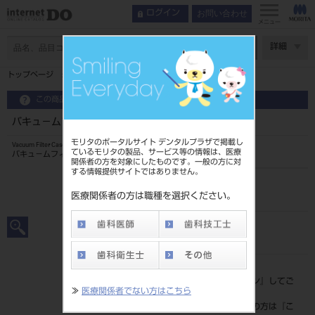
お問い合わせ
ログイン
メニュー
ページ数
詳細
トップページ
バキュ－ムフィルタ－ケ－ス KF－T3
この商品に関するお問い合わせ
バキュ－ムフィルタ－ケ－ス KF－T3
モリタのポータルサイト デンタルプラザで掲載し
Vacuum Filter Case
ているモリタの製品、サービス等の情報は、医療
バキュ－ムフィルタ－ケ－ス
関係者の方を対象にしたものです。一般の方に対
する情報提供サイトではありません。
品目コード
206780500
医療関係者の方は職種を選択ください。
JAN/EANコード
4560236216317
標準価格
価格の確認は『
ログイン
』してご
≫
医療関係者でない方はこちら
覧ください。
ネット会員登録がまだの方は『
こ