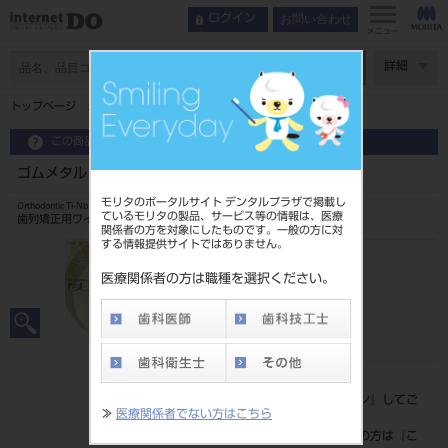
お問い合わせ
ログイン
メニュー
ページ数
詳細
トップページ
ゴムメタル ストレート ホワイト（巻線）
この商品に関するお問い合わせ
ゴムメタル ストレート ホワイト（巻線）
モリタのポータルサイト デンタルプラザで掲載し
Orthodontic Ti-Nb Wire
ているモリタの製品、サービス等の情報は、医療
歯列矯正用ワイヤ
関係者の方を対象にしたものです。一般の方に対
する情報提供サイトではありません。
品目コード
206850658
医療関係者の方は職種を選択ください。
JAN/EANコード
4571261432344
標準価格
価格の確認は『
ログイン
』してご
≫
医療関係者でない方はこちら
覧ください。
ネット会員登録がまだの方は『
こ