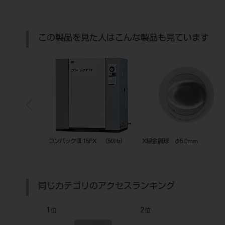
この製品を見た人はこんな製品も見ています
スプ線 1.0mm
コンパックⅢ 15PX （50Hz）
X線金属球 φ5.0mm
同じカテゴリのアクセスランキング
1
2
位
位