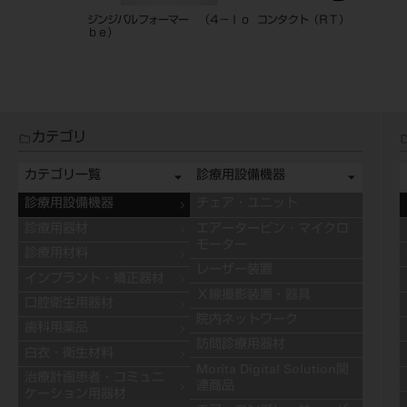
メント２０°ロン
ジンジバルフォーマー （４－ｌｏ
コンタクト（ＲＴ）
ｂｅ）
カテゴリ
カテゴリ一覧
診療用設備機器
診療用設備機器
チェア・ユニット
診療用器材
エアータービン・マイクロ
モーター
診療用材料
レーザー装置
インプラント・矯正器材
Ｘ線撮影装置・器具
口腔衛生用器材
院内ネットワーク
歯科用薬品
訪問診療用器材
白衣・衛生材料
Morita Digital Solution関
治療計画患者・コミュニ
連商品
ケーション用器材