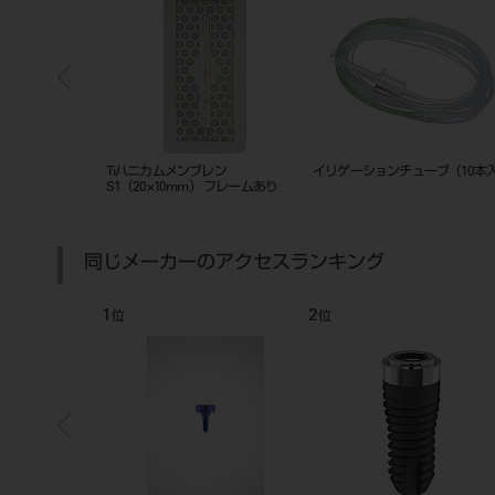
除去用ドリルロン
Tiハニカムメンブレン
イリゲーションチューブ（10本
5mm）
S1（20×10mm） フレームあり
同じメーカーのアクセスランキング
1
2
位
位