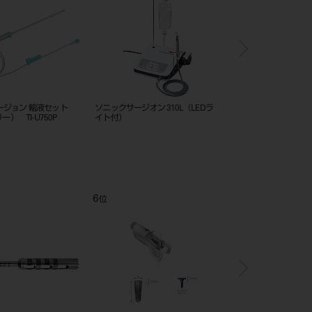
ージョン 輸液セット
ソニックサージオン 310L（LEDラ
コンタクト（ＲＴ）
リー） TI-U750P
イト付）
6
7
位
位