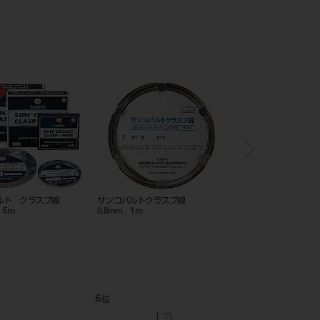
バルト クラスプ線
サンコバルトクラスプ線
サンコバルトクラスプ線
 5m
0.8mm 1m
10m
6
7
位
位