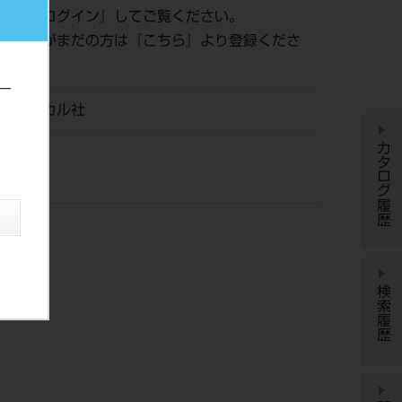
認は『
ログイン
』してご覧ください。
員登録がまだの方は『
こちら
』より登録くださ
ー
メディカル社
カタログ履歴
検索履歴