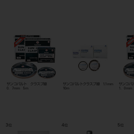
サンコバルト クラスプ線
サンコバルトクラスプ線 1.1mm
サンコ
0．7mm 5m
10m
1．0mm
3
4
5
位
位
位