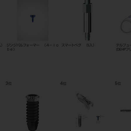
入）
ジンジバルフォーマー （４－ｌｏ
スマートペグ （5入）
テルフュ
ｂｅ）
(DEHPフ
3
4
5
位
位
位