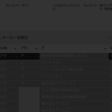
エレメント（ＲＴ）
イニセルインプラント エレメント
SPIイン
LC
グ（骨内部
メーカー名索引
50音
ア行
ア
ア行
ア
株式会社IHI物流産業システム
カ行
イ
アイキャスト
サ行
ウ
アイ・ソネックス株式会社
タ行
エ
アイディエス
ナ行
オ
株式会社アイディエス
ハ行
アイワ医科工業株式会社
マ行
有限会社秋山歯科器具製作所
ヤ行
株式会社アクロス
ラ行
株式会社アクロス