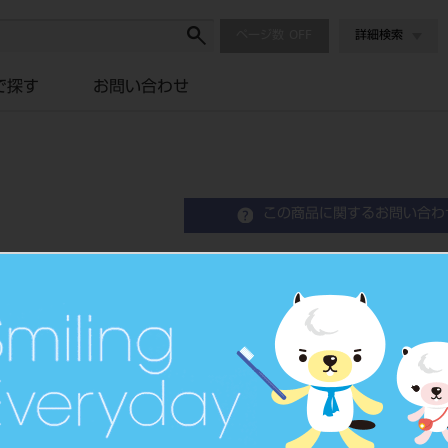
ページ数
詳細検索
で探す
お問い合わせ
この商品に関するお問い合わ
X線金属球 φ5.0mm
Instrument for Implant
品目コード
2067600
JAN/EANコード
7640156