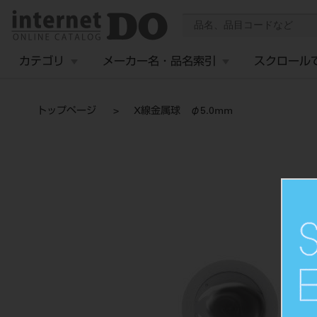
カテゴリ
メーカー名・品名索引
スクロール
トップページ
X線金属球 φ5.0mm