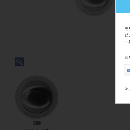
モ
ビ
一
あ
≫
画像