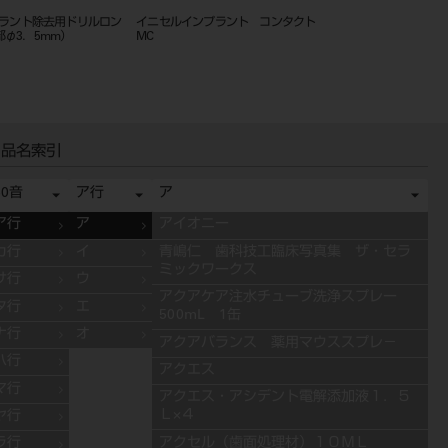
プラント除去用ドリルロン
イニセルインプラント コンタクト
イニセルインプラント 
φ3．5mm）
MC
RC
品名索引
50音
ア行
ア
ア行
ア
アイオニー
カ行
イ
青嶋仁 歯科技工臨床写真集 ザ・セラ
ミックワークス
サ行
ウ
アクアケア注水チューブ洗浄スプレー
タ行
エ
500mL 1缶
ナ行
オ
アクアバランス 薬用マウススプレ－
ハ行
アクエス
マ行
アクエス・アシデント電解添加液１．５
Ｌ×４
ヤ行
アクセル（歯面処理材）１０ＭＬ
ラ行