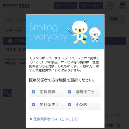
お問い合わせ
ログイン
メニュー
ページ数
詳細
トップページ
ベクト セラミックパイロットドリル
この商品に関するお問い合わせ
ベクト セラミックパイロットドリル
モリタのポータルサイト デンタルプラザで掲載し
Instrument for Implant
ているモリタの製品、サービス等の情報は、医療
手術用ドリルビット
関係者の方を対象にしたものです。一般の方に対
する情報提供サイトではありません。
品目コード
206760043
医療関係者の方は職種を選択ください。
JAN/EANコード
7640156474442
標準価格
価格の確認は『
ログイン
』してご
≫
医療関係者でない方はこちら
覧ください。
ネット会員登録がまだの方は『
こ