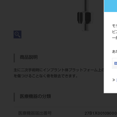
モ
ビ
一
あ
商品説明
主に二次手術時にインプラント体プラットフォーム上の余分な
を傷つけることなく骨を除去できます。
≫
医療機器の分類
医療機器届出番号
27B1X00109000