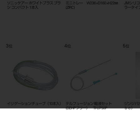
バット
キャビオⅡ 外科タイプ
メジャーリングデバイス3
ゲーツ
9
10
11
位
位
スマ－トペグマウント （5入）＃
コンタクト（ＲＴ）
SP
100345
グ（