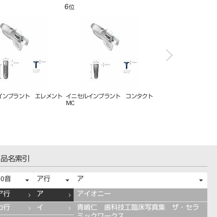
12
1
位
位
位
ＯＮＯスクリュードライバー
イージーアバットメント２０°ロン
ジンジバルフォ
グ（単品）
ｂｅ）
品名索引
50音
ア行
ア
ア行
ア
アイオニー
カ行
イ
青嶋仁 歯科技工臨床写真集 ザ・セラ
ミックワークス