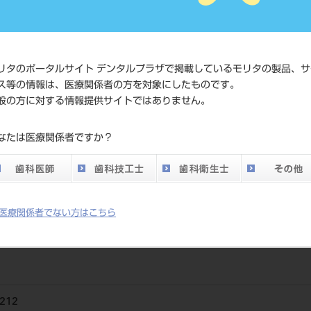
標準価格
ネット会員登録
発売日
2007/03/22
リタのポータルサイト デンタルプラザで掲載しているモリタの製品、サ
メーカー
トーメンメディ
ス等の情報は、医療関係者の方を対象にしたものです。
般の方に対する情報提供サイトではありません。
なたは医療関係者ですか？
骨を除去するのに使用します。ワンピースデザインなので組立ての必要
医療関係者でない方はこちら
212