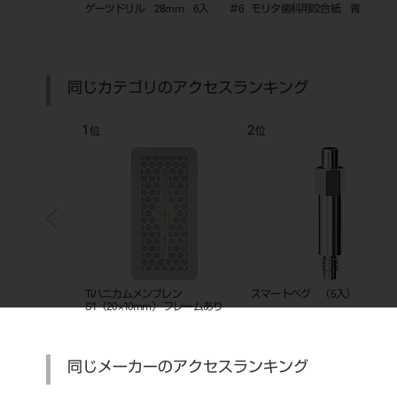
（液）2オンス
カラーリングＬ １０入
キャビオⅡ ハーフタイプ 
＆トレー
同じカテゴリのアクセスランキング
7
8
位
位
オン 310L（LEDラ
バキュームチップアダプター
エレメント（ＲＴ）
同じメーカーのアクセスランキング