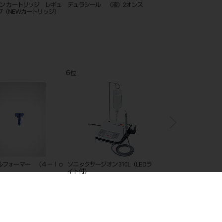
ドリル 28mm 6入 ＃6
モリタ歯科用咬合紙 青
ソニッケアー ホワイト
シ コンパクト 1本入
12
1
位
位
位
Iインプラント除去用ドリルロン
イニセルインプラント エレメント
Tiハニカムメン
骨内部φ3．5mm）
LC
S1（20×10mm）