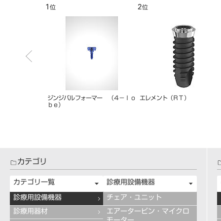
7
8
位
位
インプラント コンタクト
イニセルインプラント エレメント
イニセルインプラント 
RC
RC
カテゴリ
カテゴリ一覧
診療用設備機器
診療用設備機器
チェア・ユニット
診療用器材
エアータービン・マイクロ
モーター