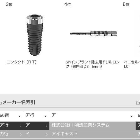
9
10
11
位
位
コンタクト
イニセルインプラント エレメント
ボーンカウンタードリル
Ｍ
MC
メーカー名索引
50音
ア行
ア
ア行
ア
株式会社IHI物流産業システム
カ行
イ
アイキャスト