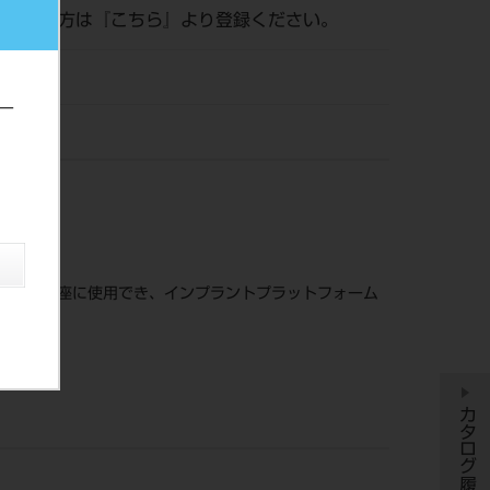
がまだの方は『
こちら
』より登録ください。
ー
カル社
がなく即座に使用でき、インプラントプラットフォーム
カタログ履歴