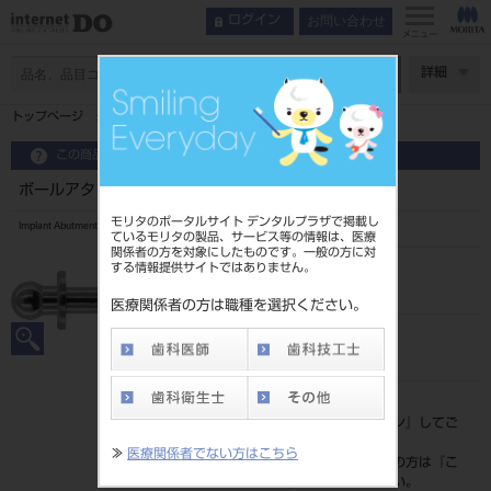
お問い合わせ
ログイン
メニュー
ページ数
詳細
トップページ
ボールアタッチメント用アナログ
この商品に関するお問い合わせ
ボールアタッチメント用アナログ
モリタのポータルサイト デンタルプラザで掲載し
Implant Abutment
ているモリタの製品、サービス等の情報は、医療
関係者の方を対象にしたものです。一般の方に対
する情報提供サイトではありません。
品目コード
206760146
医療関係者の方は職種を選択ください。
JAN/EANコード
7640156475609
標準価格
価格の確認は『
ログイン
』してご
覧ください。
≫
医療関係者でない方はこちら
ネット会員登録がまだの方は『
こ
ちら
』より登録ください。