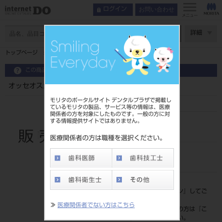
お問い合わせ
ログイン
メニュー
ページ数
詳細
トップページ
オッセオスカルペルソー用ブレード１８㎜（１２入）
この商品に関するお問い合わせ
オッセオスカルペルソー用ブレード１８㎜（１２入）
モリタのポータルサイト デンタルプラザで掲載し
ているモリタの製品、サービス等の情報は、医療
関係者の方を対象にしたものです。一般の方に対
する情報提供サイトではありません。
品目コード
206750423
医療関係者の方は職種を選択ください。
JAN/EANコード
4560224807763
標準価格
価格の確認は『
ログイン
』してご
覧ください。
≫
医療関係者でない方はこちら
ネット会員登録がまだの方は『
こ
ちら
』より登録ください。