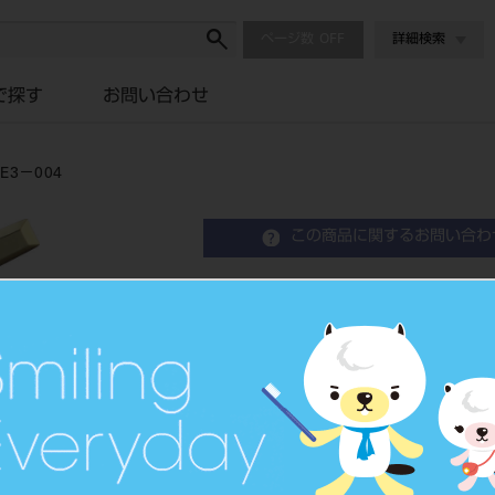
ページ数
詳細検索
で探す
お問い合わせ
3－004
この商品に関するお問い合わ
ソニックサージオン300用
Electric Surgical Device
電動式骨手術器械
品目コード
2067803
JAN/EANコード
4560236