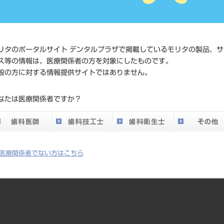
価格の確
標準価格
ネット会
い。
リタのポータルサイト デンタルプラザで掲載しているモリタの製品、サ
ス等の情報は、医療関係者の方を対象にしたものです。
発売日
2011/04/
般の方に対する情報提供サイトではありません。
メーカー
ドンイル
なたは医療関係者ですか？
DO vol.26 掲載ペー
405
ジ
医療関係者でない方はこちら