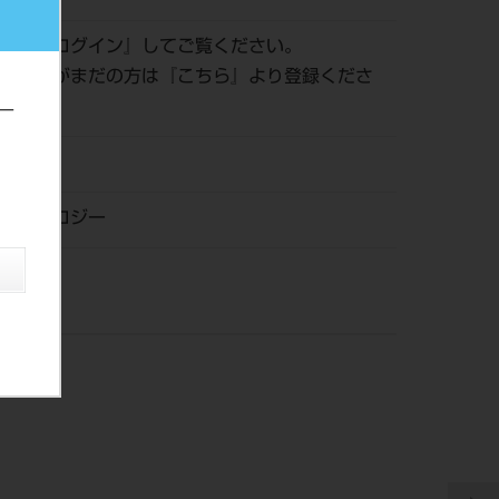
認は『
ログイン
』してご覧ください。
員登録がまだの方は『
こちら
』より登録くださ
ー
21
テクノロジー