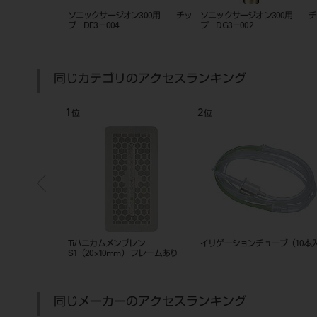
ン300用 チッ
ソニックサージオン300用 チッ
ソニックサージオン300用 チ
L
プ BTS－P011
プ BTP－P014
同じカテゴリのアクセスランキング
7
8
位
位
310L（LEDラ
コンタクト（ＲＴ）
バキュームチップアダプター
同じメーカーのアクセスランキング