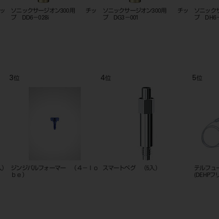
ッ
ソニックサージオン300用 チッ
ソニックサージオン300用 チッ
ソニック
プ DC6－Saw L
プ DM3－003
プ DE3－
9
10
11
位
位
位
エレメント（ＲＴ）
イニセルインプラント エレメント
スマ－ト
LC
100345