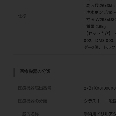
- 周波数:26±3khz
- 注水ポンプ:10～10
仕様
- 寸法:W298×D3
- 質量:2.6kg
【セット内容】〈
002、DM3-003
ダー2個、トル
医療機器の分類
医療機器届出番号
27B1X00109000
医療機器の分類
クラスⅠ 一般
一般的名称
手術用ドリルア