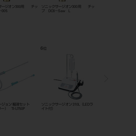
サージオン300用 チッ
ソニックサージオン300用 チッ
ソニックサージオン30
004
プ DG3－002
プ DD6－028i
12
1
位
位
ペグマウント （5入）＃
SPIインプラント除去用ドリルロン
Tiハニカムメンブレン
グ（骨内部φ3．5mm）
S1（20×10mm） フレ