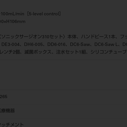
0mL/min［5-level control］
00×H106mm
ソニックサージオン310セット〉本体、ハンドピース1本、フットス
、DE3-004、DH6-005、DD6-016、DC6-Saw、DC6-Saw L
クレンチ2個、滅菌ボックス、注水セット1組、シリコンチュー
265
医療機器
タッチメント