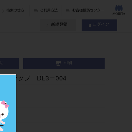
検索の仕方
ご利用方法
お客様相談センター
新規登録
ログイン
せ
印刷
 チップ DE3－004
23
216911