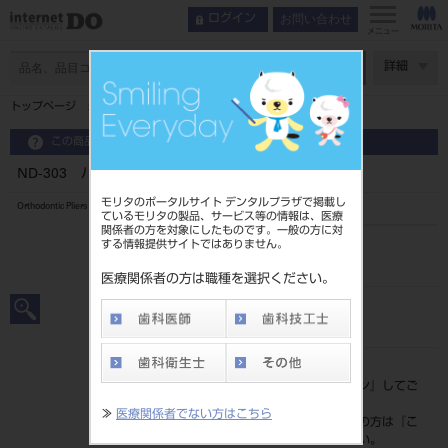
お問い合わせ
ログイン
メニュー
ページ数
詳細
トップページ
ND-303 バンドリムービング
この商品に関するお問い合わせ
ND-303 バンドリムービング
モリタのポータルサイト デンタルプラザで掲載し
Orthodontic Pliers
ているモリタの製品、サービス等の情報は、医療
関係者の方を対象にしたものです。一般の方に対
する情報提供サイトではありません。
品目コード
201510286
医療関係者の方は職種を選択ください。
JAN/EANコード
4963931221332
標準価格
価格の確認は『
ログイン
』してご
覧ください。
≫
医療関係者でない方はこちら
ネット会員登録がまだの方は『
こ
ちら
』より登録ください。