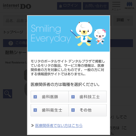
お問い合わせ
ログイン
メニュー
ページ数
詳細
トップページ
耐熱シャーレ60
この商品に関するお問い合わせ
耐熱シャーレ60
モリタのポータルサイト デンタルプラザで掲載し
Heat Resistance Laboratory Dish
ているモリタの製品、サービス等の情報は、医療
関係者の方を対象にしたものです。一般の方に対
する情報提供サイトではありません。
品目コード
201190154
医療関係者の方は職種を選択ください。
JAN/EANコード
4560241641050
標準価格
価格の確認は『
ログイン
』してご
覧ください。
≫
医療関係者でない方はこちら
ネット会員登録がまだの方は『
こ
ちら
』より登録ください。