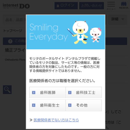
お問い合わせ
ログイン
メニュー
ページ数
詳細
トップページ
矯正プライヤー ヤング ND-402
この商品に関するお問い合わせ
矯正プライヤー ヤング ND-402
モリタのポータルサイト デンタルプラザで掲載し
Orthodontic Pliers
ているモリタの製品、サービス等の情報は、医療
関係者の方を対象にしたものです。一般の方に対
する情報提供サイトではありません。
品目コード
201510288
医療関係者の方は職種を選択ください。
JAN/EANコード
4963931221424
標準価格
価格の確認は『
ログイン
』してご
覧ください。
≫
医療関係者でない方はこちら
ネット会員登録がまだの方は『
こ
ちら
』より登録ください。