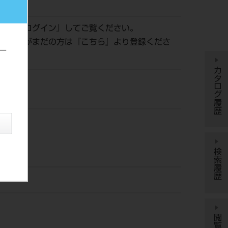
799683
認は『
ログイン
』してご覧ください。
員登録がまだの方は『
こちら
』より登録くださ
ー
カタログ履歴
検索履歴