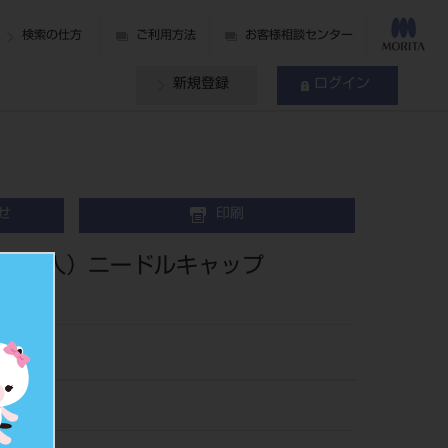
検索の仕方
ご利用方法
お客様相談センター
新規登録
ログイン
せ
印刷
０本入）ニードルキャップ
20