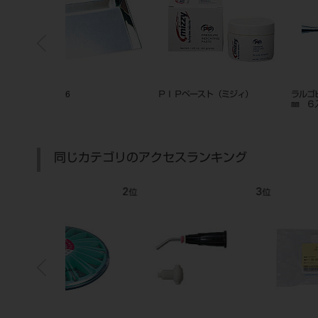
 両頭
ＲＴファイル ２５㎜ ６入 ＃１
Systema AX 44M
５～４０
同じカテゴリのアクセスランキング
7
8
位
位