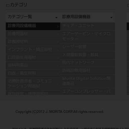
カテゴリ
カテゴリ一覧
診療用設備機器
診療用設備機器
チェア・ユニット
診療用器材
エアータービン・マイクロ
モーター
診療用材料
レーザー装置
インプラント・矯正器材
Ｘ線撮影装置・器具
口腔衛生用器材
院内ネットワーク
歯科用薬品
訪問診療用器材
白衣・衛生材料
Morita Digital Solution関
治療計画患者・コミュニ
連商品
ケーション用器材
エアーコンプレッサー・バ
医院経営・経理用器材
キュームモーター
学習用器材
キャビネット
技工用設備機器
Copyright (C)2012 J. MORITA CORP. All rights reserved.
その他の診療用設備機器
技工用器材
技工用材料