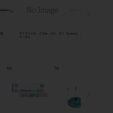
平川型
バット 4×6
ＰＩＰペースト（ミジィ
12
1
位
位