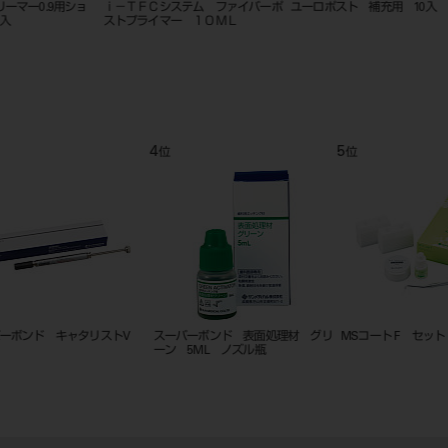
バー
ｉ－ＴＦＣシステム コアレジンフ
ポストフリーコア セット
ユーロポス
ロー ３．０ｇ Ａ２
ート28m
9
10
11
位
位
位
スーパーボンド 表面処理材 高粘
１９Ｇニードル（２０本入り）ニー
メタシール
度レッド3ML シリンジ
ドルキャップ（グレー）１個付