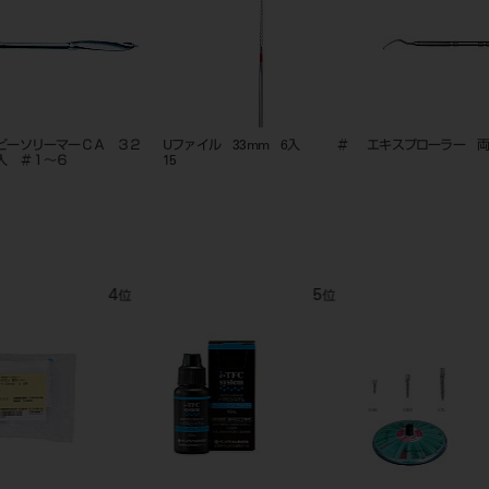
ニードルチップ（E）20個
ホリコダイヤモンドポイントFG
骨鉗子 
大型 1入 1xL
9
10
11
位
位
位