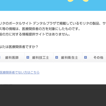
JAN/EANコード
4560227
価格の確
標準価格
ネット会
リタのポータルサイト デンタルプラザで掲載しているモリタの製品、サ
い。
ス等の情報は、医療関係者の方を対象にしたものです。
般の方に対する情報提供サイトではありません。
DO vol.26 掲載ペー
356
ジ
なたは医療関係者ですか？
医療関係者でない方はこちら
株式会社