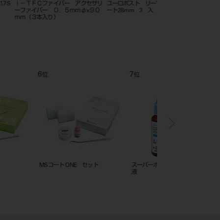
ト リーマー1.7用ショ
ユーロポスト リーマー1.3用ショ
ユーロポスト アソー
m 3 入
ート28mm 3 入
120入
12
1
位
位
 Soft セット
スーパーボンド C&Bセット
ティースプライマー 3m