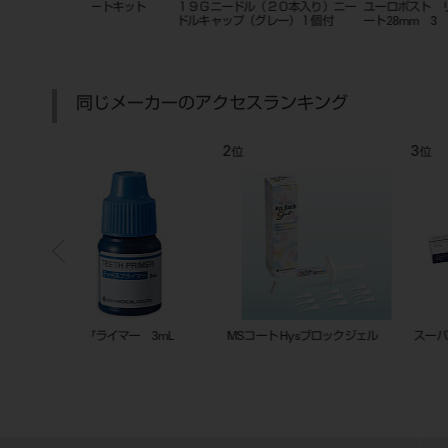
バー アクセサリ
ユーロポスト リーマー1.1用ショ
ユーロポスト ボックスドライ
．５ｍｍφ×９０
ート28mm 3 入
同じメーカーのアクセスランキング
7
8
位
位
 セット
スーパーボンド クイックモノマー
ディスポチップ筆積L（ピンク）
液