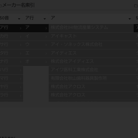
メーカー名索引
50音
ア行
ア
ア行
ア
株式会社IHI物流産業システム
カ行
イ
アイキャスト
サ行
ウ
アイ・ソネックス株式会社
タ行
エ
アイディエス
ナ行
オ
株式会社アイディエス
ハ行
アイワ医科工業株式会社
マ行
有限会社秋山歯科器具製作所
ヤ行
株式会社アクロス
ラ行
株式会社アクロス
ワ行
アグサジャパン株式会社
株式会社アスカメディカル
アドデント
アバロン
APT社