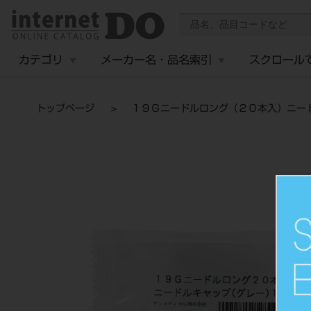
カテゴリ
メーカー名・品名索引
スクロール
トップページ
１９Ｇニードルロング（２０本入）ニー