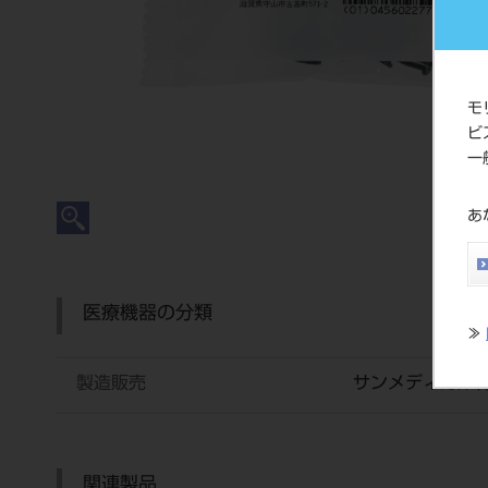
モ
ビ
一
あ
医療機器の分類
≫
製造販売
サンメディカル
関連製品