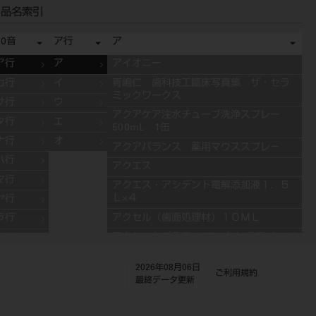
品名索引
50音
ア行
ア
ア行
ア
アイオニー
カ行
イ
青嶋仁 歯科技工臨床写真集 ザ・セラ
ミックワークス
サ行
ウ
アクアケア注水チューブ洗浄スプレー
タ行
エ
500mL 1缶
ナ行
オ
アクアバランス 薬用マウススプレ－
ハ行
アクエス
マ行
アクエス・アシデント電解添加液１．５
Ｌ×４
ヤ行
アクセル（歯面処理材）１０ＭＬ
ラ行
アクセントプラス エフェクト ステインペ
ワ行
ースト 4g ES11 ブルー
2026年08月06日
アクセントプラス エフェクト ステインペ
ご利用規約
最終データ更新
ースト 4g ES13 グレー
アクセントプラス エフェクト ステインペ
ースト 4g ES10 ライラック