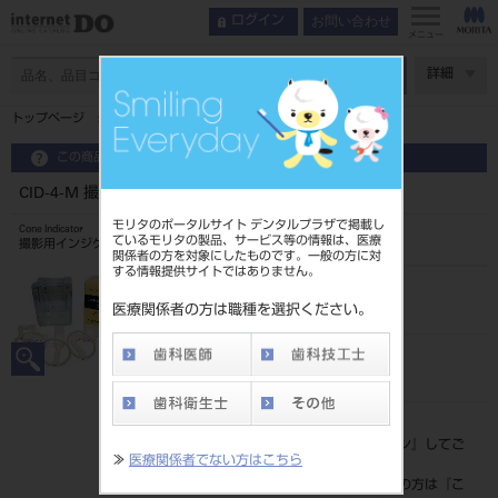
お問い合わせ
ログイン
メニュー
ページ数
詳細
トップページ
CID-4-M 撮影用インジケーター 標準 前歯用
この商品に関するお問い合わせ
CID-4-M 撮影用インジケーター 標準 前歯用
モリタのポータルサイト デンタルプラザで掲載し
Cone Indicator
ているモリタの製品、サービス等の情報は、医療
撮影用インジケーター
関係者の方を対象にしたものです。一般の方に対
する情報提供サイトではありません。
品目コード
207020885
医療関係者の方は職種を選択ください。
JAN/EANコード
4560229386645
標準価格
価格の確認は『
ログイン
』してご
≫
医療関係者でない方はこちら
覧ください。
ネット会員登録がまだの方は『
こ