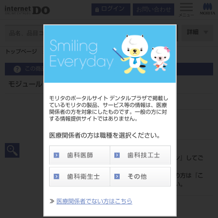
お問い合わせ
ログイン
メニュー
ページ数
詳細
トップページ
モジュールプライヤー
この商品に関するお問い合わせ
モジュールプライヤー
モリタのポータルサイト デンタルプラザで掲載し
ているモリタの製品、サービス等の情報は、医療
関係者の方を対象にしたものです。一般の方に対
する情報提供サイトではありません。
品目コード
201510405
医療関係者の方は職種を選択ください。
標準価格
価格の確認は『
ログイン
』してご
覧ください。
ネット会員登録がまだの方は『
こ
ちら
』より登録ください。
≫
医療関係者でない方はこちら
メーカー
株式会社YDM