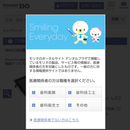
お問い合わせ
ログイン
メニュー
ページ数
詳細
トップページ
WACOM液晶ペンタブレット DTK-1660E
この商品に関するお問い合わせ
WACOM液晶ペンタブレット DTK-1660E
モリタのポータルサイト デンタルプラザで掲載し
Wacom Pen Tablet
ているモリタの製品、サービス等の情報は、医療
液晶ディスプレイ
関係者の方を対象にしたものです。一般の方に対
する情報提供サイトではありません。
品目コード
102580881
医療関係者の方は職種を選択ください。
標準価格
価格の確認は『
ログイン
』してご
覧ください。
ネット会員登録がまだの方は『
こ
ちら
』より登録ください。
≫
医療関係者でない方はこちら
メーカー