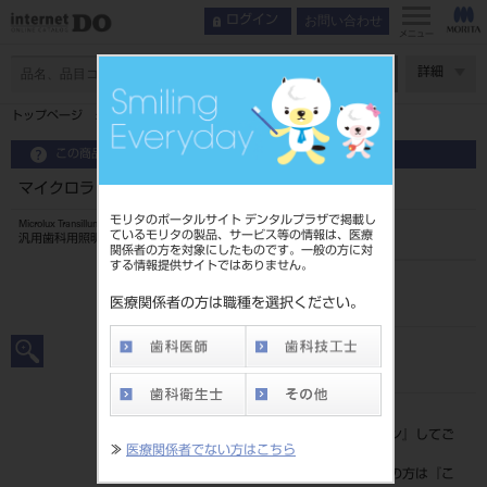
お問い合わせ
ログイン
インデックス
製品情報
メニュー
コンセプト
ページ数
詳細
特長
トップページ
マイクロラックスⅡ ミラー 5入
製品情報
この商品に関するお問い合わせ
マイクロラックスⅡ ミラー 5入
モリタのポータルサイト デンタルプラザで掲載し
Microlux Transilluminator Ⅱ
ているモリタの製品、サービス等の情報は、医療
汎用歯科用照明器
関係者の方を対象にしたものです。一般の方に対
する情報提供サイトではありません。
品目コード
206100017
医療関係者の方は職種を選択ください。
JAN/EANコード
4560266547658
標準価格
価格の確認は『
ログイン
』してご
≫
医療関係者でない方はこちら
覧ください。
ネット会員登録がまだの方は『
こ