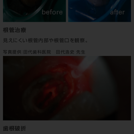
根管治療
見えにくい根管内部や根管口を観察。
写真提供：
田代歯科医院 田代浩史 先生
歯根破折