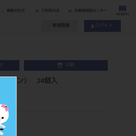
検索の仕方
ご利用方法
お客様相談センター
新規登録
ログイン
せ
印刷
グリーン） 24個入
40
547672