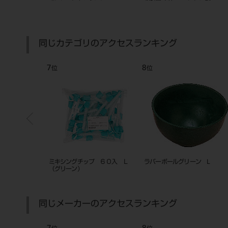
）
同じカテゴリのアクセスランキング
7
8
位
位
F カートリッジタ
ミキシングチップ ６０入 Ｌ
ラバーボールグリーン L
（グリーン）
同じメーカーのアクセスランキング