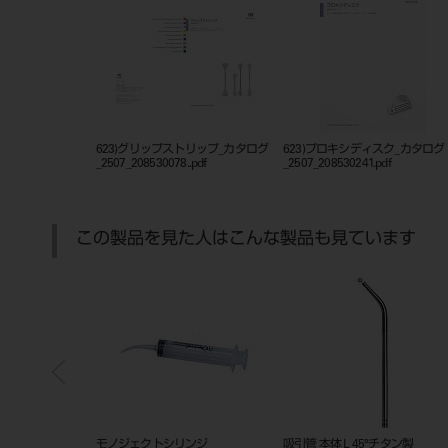
623)グリップストリップ_カタログ
623)プロキシディスク_カタログ
_2507_208530078..pdf
_2507_208530241.pdf
この製品を見た人はこんな製品も見ています
ミアム 片顎用
モノジェクトシリンジ
吸引管 本体 L 45°チタン製