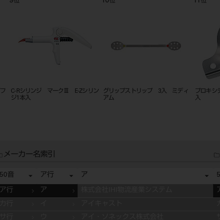
9
10
11
位
位
位
プフ
C-Rシリンジ マークⅢ E-Zシリン
グリップストリップ 3入 ミディ
プロキシ
ジ1本入
アム
入
メーカー名索引
50音
ア行
ア
ア行
ア
株式会社IHI物流産業システム
カ行
イ
アイキャスト
サ行
ウ
アイ・ソネックス株式会社