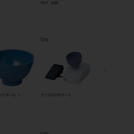
FS-P 50枚
12
1
位
位
ク ボール L
デンタルミキサーⅡ
網トレー プレミアム 