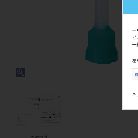
モ
ビ
一
あ
≫