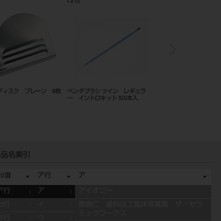
12
1
位
位
ディスク プレーン 8枚
ベンダブラシ ツイン レギュラ
C-R シリンジ マークⅡ
ー イントロキット 100本入
ィットセット
品名索引
50音
ア行
ア
ア行
ア
アイオニー
カ行
イ
青嶋仁 歯科技工臨床写真集 ザ・セラ
ミックワークス
サ行
ウ