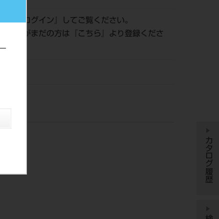
認は『
ログイン
』してご覧ください。
員登録がまだの方は『
こちら
』より登録くださ
ー
ックス
カタログ履歴