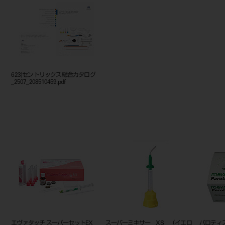
623)セントリックス総合カタログ
_2507_208510459.pdf
エヴァタッチ スーパーセットEX
スーパーミキサー XS （イエロ
パロティ