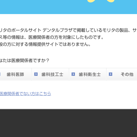
価格の確
標準価格
ネット会
い。
リタのポータルサイト デンタルプラザで掲載しているモリタの製品、サ
ス等の情報は、医療関係者の方を対象にしたものです。
メーカー
セントリ
般の方に対する情報提供サイトではありません。
DO vol.26 掲載ペー
なたは医療関係者ですか？
135
ジ
医療関係者でない方はこちら