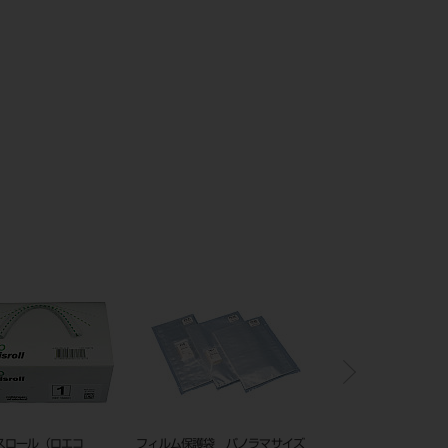
スロール（ロエコ
フィルム保護袋 パノラマサイズ
回転トレー 局部用 穴ア