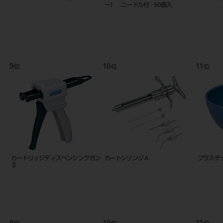
ー） ニードル付 50個入
9
10
11
位
位
位
カートリッジディスペンシングガン
カートシリンジ A
プラスチッ
Ⅱ