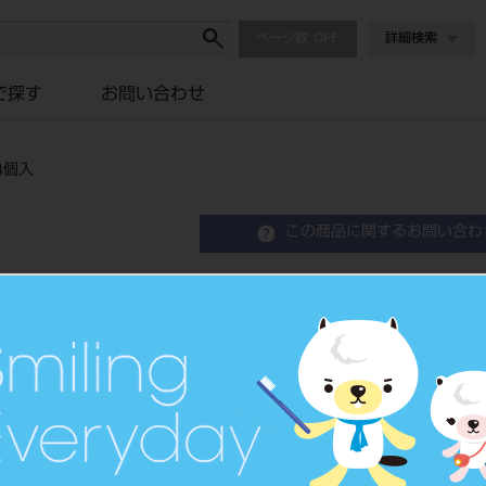
ページ数
詳細検索
で探す
お問い合わせ
4個入
この商品に関するお問い合わ
スーパーミキサー L （
Mixing Tip
歯科用練成器具
品目コード
2062300
JAN/EANコード
4560266