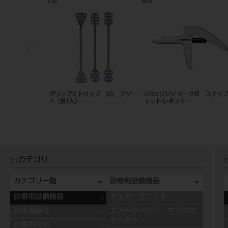
7
8
位
位
プ 3入 ファイ
グリップストリップ 3入 アソー
C-Rシリンジ マークⅢ スナッ
ト（各1入）
ィット レギュラー
カテゴリ
カテゴリ一覧
診療用設備機器
診療用設備機器
チェア・ユニット
診療用器材
エアータービン・マイクロ
モーター
診療用材料