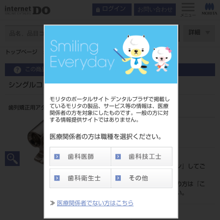
お問い合わせ
ログイン
メニュー
ページ数
詳細
トップページ
シングルコンバーティブル ０２２ロス ＤＢＳ
この商品に関するお問い合わせ
シングルコンバーティブル ０２２ロス ＤＢＳ
モリタのポータルサイト デンタルプラザで掲載し
ているモリタの製品、サービス等の情報は、医療
歯列矯正用アタッチメント
関係者の方を対象にしたものです。一般の方に対
する情報提供サイトではありません。
品目コード
206860234
医療関係者の方は職種を選択ください。
標準価格
価格の確認は『
ログイン
』してご
覧ください。
ネット会員登録がまだの方は『
こ
ちら
』より登録ください。
≫
医療関係者でない方はこちら
メーカー