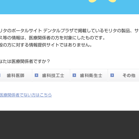
価格の確
標準価格
ネット会
い。
リタのポータルサイト デンタルプラザで掲載しているモリタの製品、サ
ス等の情報は、医療関係者の方を対象にしたものです。
メーカー
株式会社J
般の方に対する情報提供サイトではありません。
DO vol.26 掲載ペー
なたは医療関係者ですか？
428
ジ
医療関係者でない方はこちら