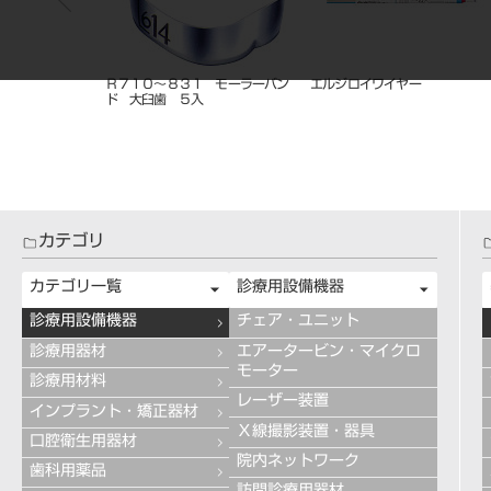
ロイワイヤー
バイオスター Ⅶ
フェイスクリブ 交換用ゲルラ
ー チンカップ用、レストパッ
（各1枚入）
カテゴリ
カテゴリ一覧
診療用設備機器
診療用設備機器
チェア・ユニット
診療用器材
エアータービン・マイクロ
モーター
診療用材料
レーザー装置
インプラント・矯正器材
Ｘ線撮影装置・器具
口腔衛生用器材
院内ネットワーク
歯科用薬品