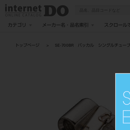
カテゴリ
メーカー名・品名索引
スクロール
トップページ
SE-700BR バッカル シングルチュー