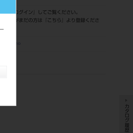
認は『
ログイン
』してご覧ください。
員登録がまだの方は『
こちら
』より登録くださ
ー
M Ortho
カタログ履歴