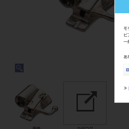
モ
ビ
一
あ
≫