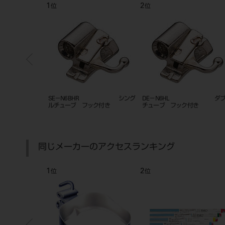
7
8
位
位
ツルメント YS-
FCS フェイスクリブS
ハンディトーチ用 ガスボンベ
ー）
ベージュ
２７６７
同じメーカーのアクセスランキング
7
8
位
位