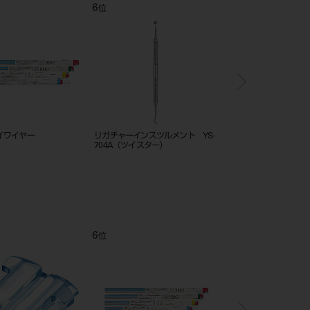
12
1
位
位
 エルジロイワイヤー
フェイスクリブ 交換用ゲルライナ
SE－N6BHR
ー チンカップ用、レストパッド用
ルチューブ フック付き
（各1枚入）
12
1
位
位