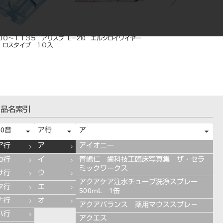
０８０ ＣＯＡ５ 訪問サ
Ａ－７００４～７０３０ オーソノ
Ｒ７１０～８３１ モー
（別途交通費）
ールワイヤー １０入
ド 大臼歯 ５入
品名索引
50音
ア行
ア
ア行
ア
アイオニー
カ行
イ
青嶋仁 歯科技工臨床写真集 ザ・セラ
ミックワークス
サ行
ウ
アクアケア注水チューブ洗浄スプレー
タ行
エ
500mL 1缶
ナ行
オ
アクアバランス 薬用マウススプレ－
ハ行
アクエス