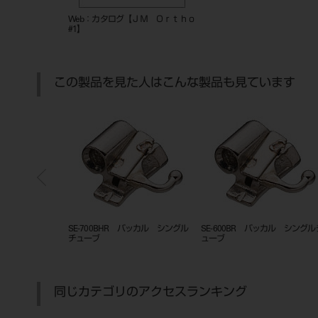
Web：カタログ【ＪＭ Ｏｒｔｈｏ
#1】
この製品を見た人はこんな製品も見ています
バッカル シングルチ
SE-600BHR バッカル シングル
ＳＥ－Ｎ６ＢＬ，ＢＲ シング
チューブ
ューブ
同じカテゴリのアクセスランキング