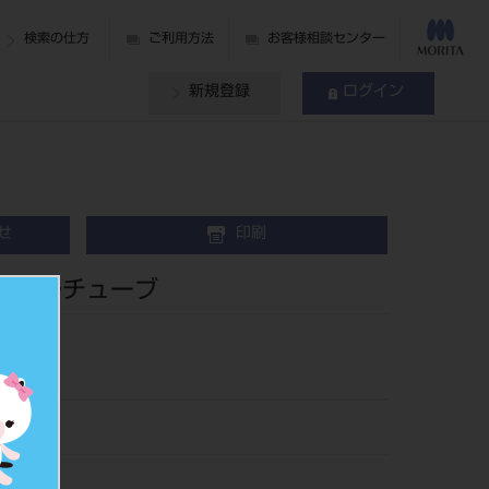
検索の仕方
ご利用方法
お客様相談センター
新規登録
ログイン
せ
印刷
シングルチューブ
13
353645