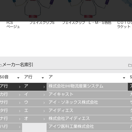
イナ
ホルステリ20RM
矯正用コンパクトキャビネット
ＣＯＡ５
ド用
ポート 
メーカー名索引
50音
ア行
ア
ア行
ア
株式会社IHI物流産業システム
カ行
イ
アイキャスト
サ行
ウ
アイ・ソネックス株式会社
タ行
エ
アイディエス
ナ行
オ
株式会社アイディエス
ハ行
アイワ医科工業株式会社