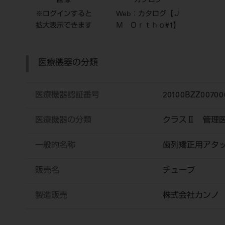
画像
カタログ
※ログインすると
Web：カタログ【Ｊ
拡大表示できます
Ｍ Ｏｒｔｈｏ#1】
医療機器の分類
医療機器認証番号
20100BZZ00700
医療機器の分類
クラスⅡ 管理
一般的名称
歯列矯正用アタ
販売名
チューブ
製造販売
株式会社カンノ