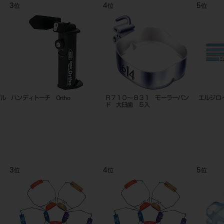
9
10
11
位
位
位
 ２
フェイスクリブ Ｌ・Ｍ・Ｓ各色
Ｃ０１０００～１１３５ アリスブ
E－210
ラケット ロスタイプ １０入
9
10
11
位
位
位