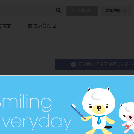
ページ数
詳細検索
で探す
お問い合わせ
ブ
この商品に関するお問い合わ
SE-700BR バッカル 
Orthodontic, Tube
歯列矯正用アタッチメント
品目コード
2068507
JAN/EANコード
4582292