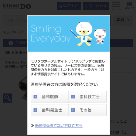
お問い合わせ
ログイン
メニュー
ページ数
詳細
トップページ
SE-600BHR バッカル シングルチューブ
この商品に関するお問い合わせ
SE-600BHR バッカル シングルチューブ
モリタのポータルサイト デンタルプラザで掲載し
Orthodontic, Tube
ているモリタの製品、サービス等の情報は、医療
歯列矯正用アタッチメント
関係者の方を対象にしたものです。一般の方に対
する情報提供サイトではありません。
品目コード
206850707
医療関係者の方は職種を選択ください。
JAN/EANコード
4582292353584
標準価格
価格の確認は『
ログイン
』してご
≫
医療関係者でない方はこちら
覧ください。
ネット会員登録がまだの方は『
こ