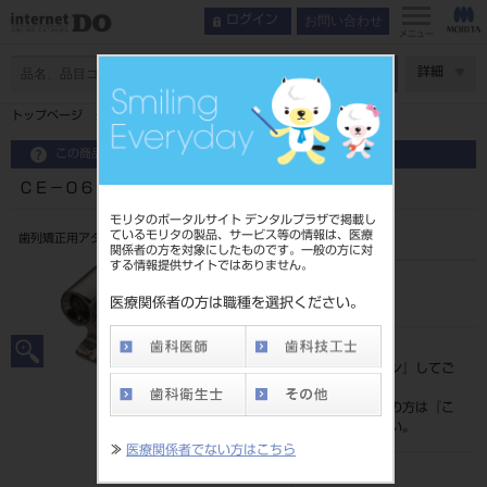
お問い合わせ
ログイン
メニュー
ページ数
詳細
トップページ
ＣＥ－０６Ｌ，Ｒ コンバーティブルチューブ
この商品に関するお問い合わせ
ＣＥ－０６Ｌ，Ｒ コンバーティブルチューブ
モリタのポータルサイト デンタルプラザで掲載し
ているモリタの製品、サービス等の情報は、医療
歯列矯正用アタッチメント
関係者の方を対象にしたものです。一般の方に対
する情報提供サイトではありません。
品目コード
206350934
医療関係者の方は職種を選択ください。
標準価格
価格の確認は『
ログイン
』してご
覧ください。
ネット会員登録がまだの方は『
こ
ちら
』より登録ください。
≫
医療関係者でない方はこちら
メーカー