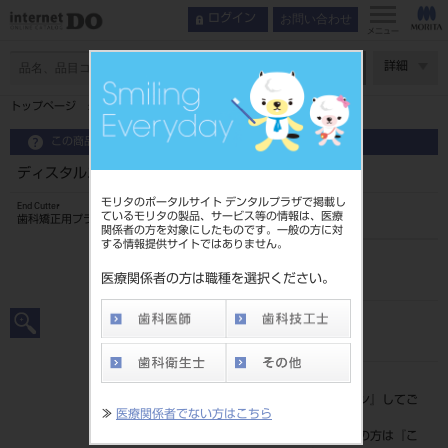
お問い合わせ
ログイン
メニュー
ページ数
詳細
トップページ
ディスタルエンドカッターセイフティ ND-606L
この商品に関するお問い合わせ
ディスタルエンドカッターセイフティ ND-606L
モリタのポータルサイト デンタルプラザで掲載し
End Cutter
ているモリタの製品、サービス等の情報は、医療
歯科矯正用プライヤ
関係者の方を対象にしたものです。一般の方に対
する情報提供サイトではありません。
品目コード
201510508
医療関係者の方は職種を選択ください。
JAN/EANコード
4963931226115
標準価格
価格の確認は『
ログイン
』してご
≫
医療関係者でない方はこちら
覧ください。
ネット会員登録がまだの方は『
こ