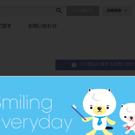
ページ数
詳細検索
で探す
お問い合わせ
この商品に関するお問い合わ
Perio3D Viewオプション
歯周状態説明支援システム
品目コード
102850031
価格の確認は『