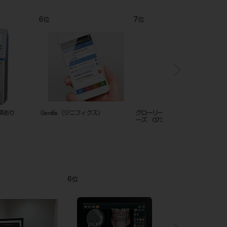
12
1
位
位
(stera terminal) オプ
自動釣銭機オプション 300シリーズ
DOC-5 プロキオン 3 L-Pla
12
1
位
位