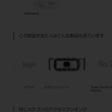
OwletableⅡ
この製品を見た人はこんな製品も見ています
ATE Station)オ
トリニティ アニメ 4.0 スタンドア
トリニティコア プロ ビューア
プロキオン3用)
ローン版
同じカテゴリのアクセスランキング