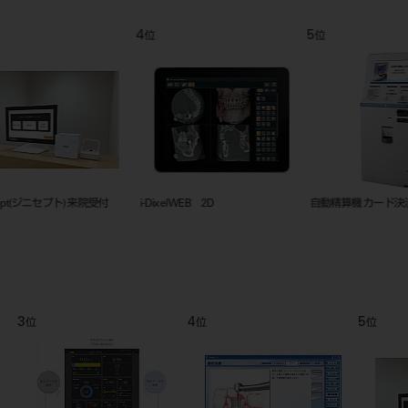
9
10
11
位
位
位
衛生士業務記録オプション
i-Dixel WEB 3D
キャッシュレス
ション
9
10
11
位
位
位