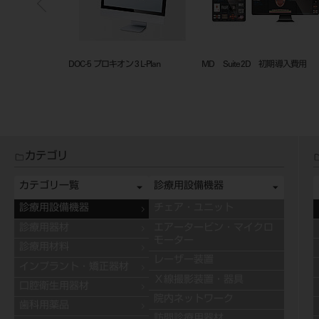
Genifix（ジニフィクス）
衛生士業務記録オプション
カテゴリ
カテゴリ一覧
診療用設備機器
診療用設備機器
チェア・ユニット
診療用器材
エアータービン・マイクロ
モーター
診療用材料
レーザー装置
インプラント・矯正器材
Ｘ線撮影装置・器具
口腔衛生用器材
院内ネットワーク
歯科用薬品