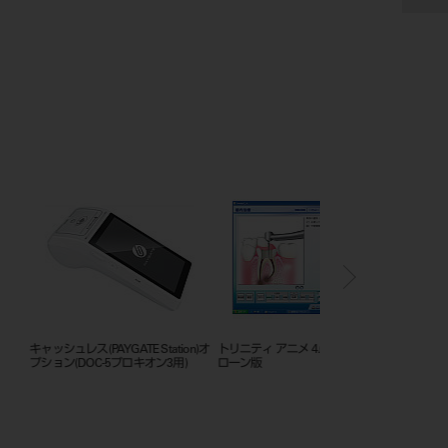
2.0 ノートクライアント
ルナビューショット
Trinity Core Pro IC2
A5511/G