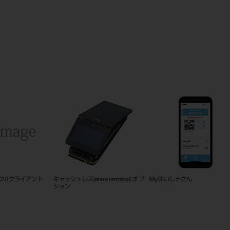
ベラビューエポックス X700+3D C
DENT．プラークテスター綿棒タイ
i-VIEW
プ
A5511/G