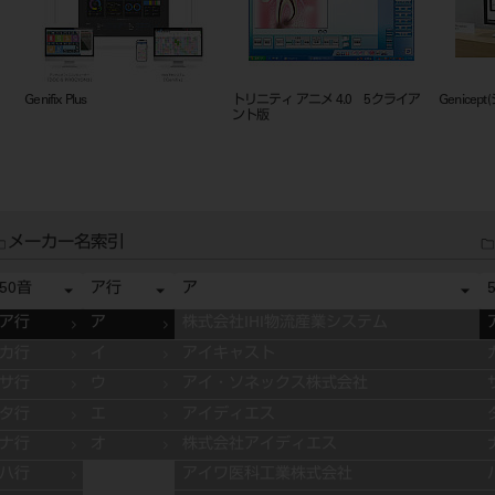
i-Dixel WEB 3D
モービルキャビネット ヴァリエ
Chirp
ホワイト
メーカー名索引
50音
ア行
ア
ア行
ア
株式会社IHI物流産業システム
カ行
イ
アイキャスト
サ行
ウ
アイ・ソネックス株式会社
タ行
エ
アイディエス
ナ行
オ
株式会社アイディエス
ハ行
アイワ医科工業株式会社