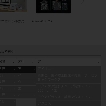
yⅢ（チャーピィⅢ）
ヴァリエ L型
DOC-5 プロキオン 3 L-Pla
品名索引
50音
ア行
ア
ア行
ア
アイオニー
カ行
イ
青嶋仁 歯科技工臨床写真集 ザ・セラ
ミックワークス
サ行
ウ
アクアケア注水チューブ洗浄スプレー
タ行
エ
500mL 1缶
ナ行
オ
アクアバランス 薬用マウススプレ－
ハ行
アクエス