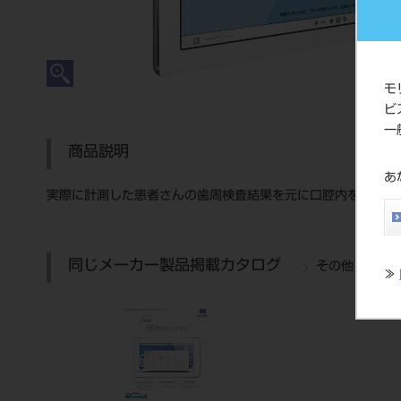
モ
ビ
一
商品説明
あ
実際に計測した患者さんの歯周検査結果を元に口腔内を3Dで
同じメーカー製品掲載カタログ
その他を表示
≫