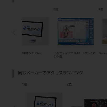
7
8
位
位
ィクス）
グローリー製)セルフレジ 380シリ
自動精算機 FIT-A 現金仕様
ーズ Q7312セット
同じメーカーのアクセスランキング
7
8
位
位