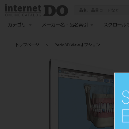
カテゴリ
メーカー名・品名索引
スクロール
トップページ
Perio3D Viewオプション