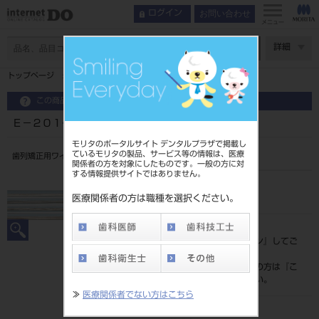
お問い合わせ
ログイン
メニュー
ページ数
詳細
トップページ
Ｅ－２０１～２３８ エルジロイワイヤー
この商品に関するお問い合わせ
Ｅ－２０１～２３８ エルジロイワイヤー
モリタのポータルサイト デンタルプラザで掲載し
ているモリタの製品、サービス等の情報は、医療
歯列矯正用ワイヤ
関係者の方を対象にしたものです。一般の方に対
する情報提供サイトではありません。
品目コード
206350438
医療関係者の方は職種を選択ください。
標準価格
価格の確認は『
ログイン
』してご
覧ください。
ネット会員登録がまだの方は『
こ
ちら
』より登録ください。
≫
医療関係者でない方はこちら
メーカー