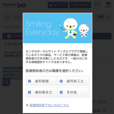
お問い合わせ
ログイン
メニュー
ページ数
詳細
トップページ
エルジロイワイヤー
この商品に関するお問い合わせ
エルジロイワイヤー
モリタのポータルサイト デンタルプラザで掲載し
Orthodontic Wire
ているモリタの製品、サービス等の情報は、医療
歯列矯正用ワイヤ
関係者の方を対象にしたものです。一般の方に対
する情報提供サイトではありません。
品目コード
206350450
医療関係者の方は職種を選択ください。
JAN/EANコード
4562178794854
標準価格
価格の確認は『
ログイン
』してご
≫
医療関係者でない方はこちら
覧ください。
ネット会員登録がまだの方は『
こ