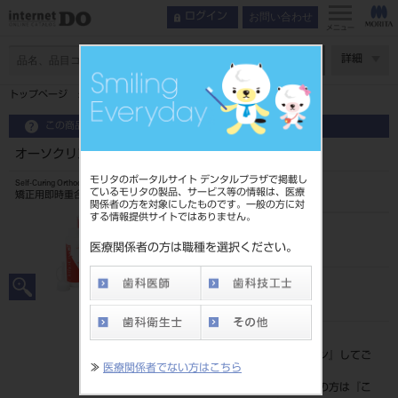
お問い合わせ
ログイン
メニュー
ページ数
詳細
トップページ
オーソクリスタル （粉末） 500g 共用
この商品に関するお問い合わせ
オーソクリスタル （粉末） 500g 共用
モリタのポータルサイト デンタルプラザで掲載し
Self-Curing Orthodontic Resin
ているモリタの製品、サービス等の情報は、医療
矯正用即時重合レジン
関係者の方を対象にしたものです。一般の方に対
する情報提供サイトではありません。
品目コード
206350081
医療関係者の方は職種を選択ください。
JAN/EANコード
4994081002380
標準価格
価格の確認は『
ログイン
』してご
≫
医療関係者でない方はこちら
覧ください。
ネット会員登録がまだの方は『
こ