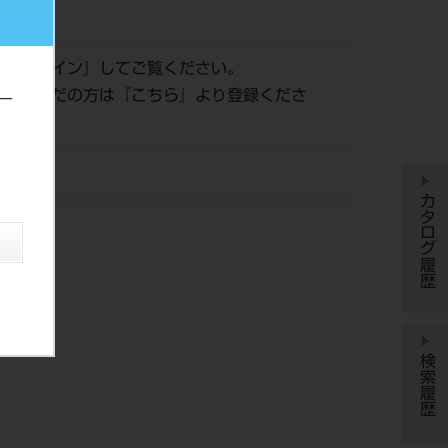
923
は『
ログイン
』してご覧ください。
登録がまだの方は『
こちら
』より登録くださ
ー
rtho
カタログ履歴
検索履歴