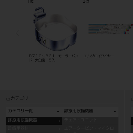
3
4
位
位
イワイヤー
Ｃ０１０００～１１３５ アリスブ
フェイスクリブ Ｌ・
ラケット ロスタイプ １０入
カテゴリ
カテゴリ一覧
診療用設備機器
診療用設備機器
チェア・ユニット
診療用器材
エアータービン・マイクロ