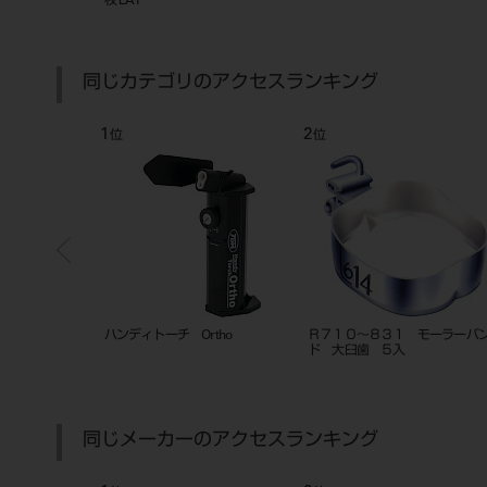
ホワイトL
同じカテゴリのアクセスランキング
4
5
位
位
チャーインスツルメント YS-
エルジロイワイヤー
Ｃ０１０００～１１
A（ツイスター）
ラケット ロスタイ
同じメーカーのアクセスランキング