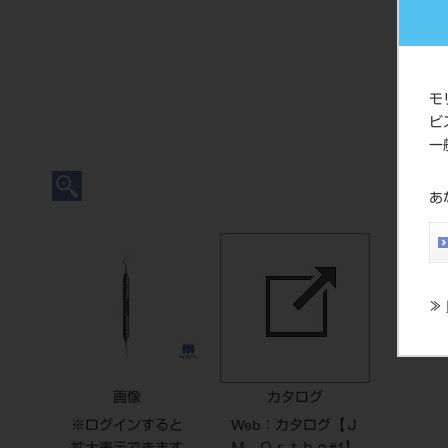
モ
ビ
一
あ
≫
画像
カタログ
※ログインすると
Web：カタログ【Ｊ