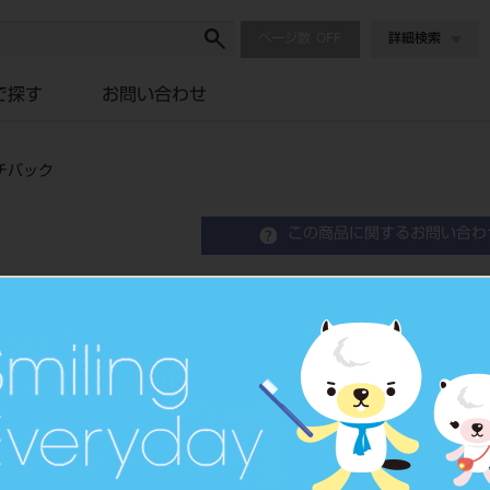
ページ数
詳細検索
で探す
お問い合わせ
チバック
この商品に関するお問い合わ
６７８－５０６ スリムデ
歯科矯正用プライヤ
品目コード
206850130
JAN/EANコー