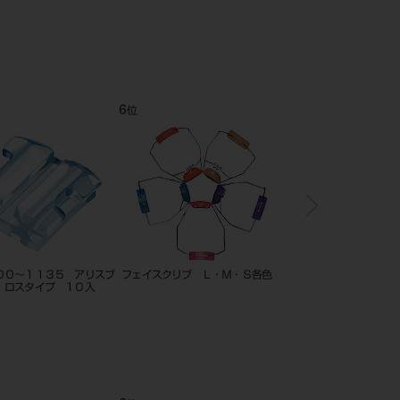
ＣＥ
ルー M
8
9
10
位
位
位
２
FCS フェイスクリブS
E－210 エルジロイワイヤー
フェイスク
ベージュ
ー チンカ
（各1枚入）