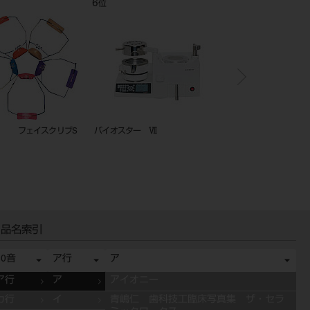
8
9
位
位
位
ホルステリ20RM
E－210 エルジロイワイヤー
フェイスクリブ
ー チンカップ
（各1枚入）
品名索引
50音
ア行
ア
ア行
ア
アイオニー
カ行
イ
青嶋仁 歯科技工臨床写真集 ザ・セラ