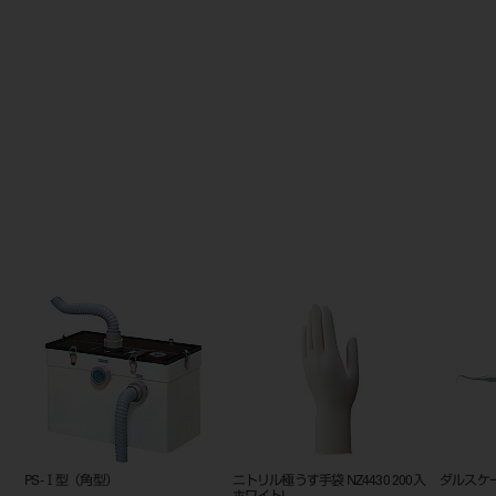
プライムプリント モデルT
ロウ付け SP副木（三内式）玉付
ダイヤバー