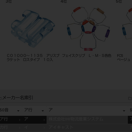
5
6
7
位
位
Ｍ・Ｓ各色
FCS フェイスクリブS
バイオスター Ⅶ
ベージュ
メーカー名索引
50音
ア行
ア
ア行
ア
株式会社IHI物流産業システム
カ行
イ
アイキャスト