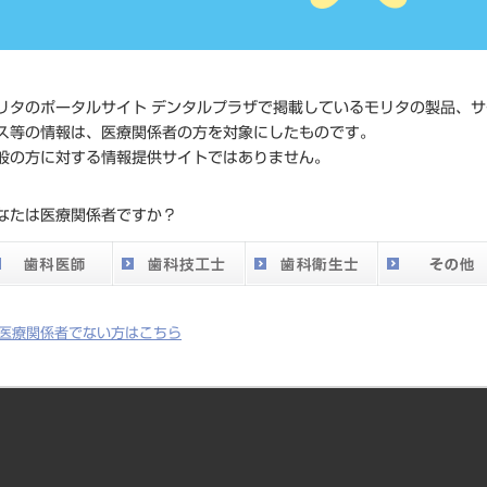
0889950003
ド
価格の確認
標準価格
ネット会員
リタのポータルサイト デンタルプラザで掲載しているモリタの製品、サ
い。
ス等の情報は、医療関係者の方を対象にしたものです。
般の方に対する情報提供サイトではありません。
メーカー
株式会社JM O
なたは医療関係者ですか？
医療関係者でない方はこちら