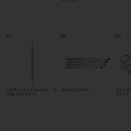
き 6入
レック用 
6
7
位
位
３５ アリスブ
フェイスクリブ Ｌ・Ｍ・Ｓ各色
ハンディトーチ用 ガスボンベ 
プ １０入
２７６７