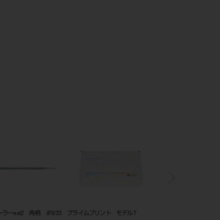
ＦＧ ブリスター５入セ
フェルトホイール レーズ用
ニトリル極うす手袋 QT300 