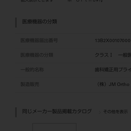
拡大表示できます
Ｍ Ｏｒｔｈｏ#1】
医療機器の分類
医療機器届出番号
13B2X00107000
医療機器の分類
クラスⅠ 一般
一般的名称
歯科矯正用プラ
製造販売
（株）JM Ortho
同じメーカー製品掲載カタログ
その他を表示