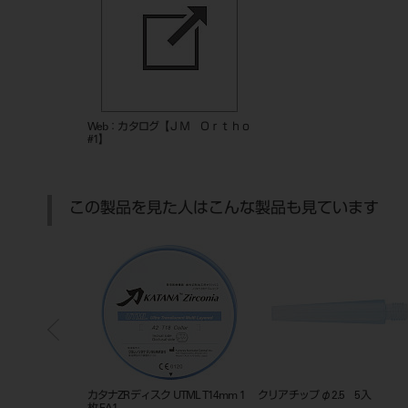
Web：カタログ【ＪＭ Ｏｒｔｈｏ
#1】
この製品を見た人はこんな製品も見ています
ニトリル極うす手袋 NZ4430 200入
ダルスケーラーest2 角柄 ＃5/33