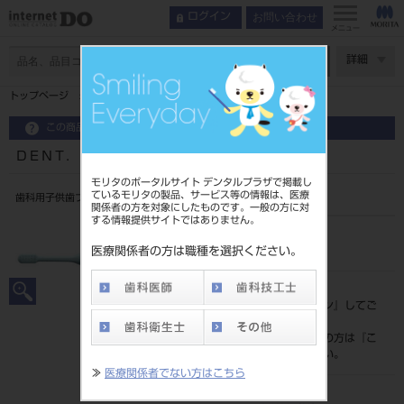
お問い合わせ
ログイン
メニュー
ページ数
詳細
トップページ
ＤＥＮＴ．ＥＸ ｋｏｄｏｍｏ １４（母親磨き）
この商品に関するお問い合わせ
ＤＥＮＴ．ＥＸ ｋｏｄｏｍｏ １４（母親磨き）
モリタのポータルサイト デンタルプラザで掲載し
ているモリタの製品、サービス等の情報は、医療
歯科用子供歯ブラシ
関係者の方を対象にしたものです。一般の方に対
する情報提供サイトではありません。
品目コード
205060290
医療関係者の方は職種を選択ください。
標準価格
価格の確認は『
ログイン
』してご
覧ください。
ネット会員登録がまだの方は『
こ
ちら
』より登録ください。
≫
医療関係者でない方はこちら
メーカー