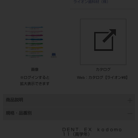
ライオン歯科材（株）
画像
カタログ
※ログインすると
Web：カタログ【ライオン#8】
拡大表示できます
商品説明
規格・品番別
ＤＥＮＴ．ＥＸ ｋｏｄｏｍｏ
１１（高学年）