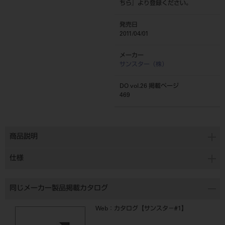
ちら
』より登録ください。
発売日
2011/04/01
メーカー
サンスター（株）
DO vol.26 掲載ページ
469
商品説明
仕様
同じメーカー製品掲載カタログ
Web：カタログ【サンスタ－#1】