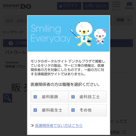
お問い合わせ
ログイン
メニュー
ページ数
詳細
トップページ
バトラーシングルタフト#01MH
この商品に関するお問い合わせ
バトラーシングルタフト#01MH
モリタのポータルサイト デンタルプラザで掲載し
Toothbrush
ているモリタの製品、サービス等の情報は、医療
特殊歯ブラシ
関係者の方を対象にしたものです。一般の方に対
する情報提供サイトではありません。
品目コード
205070053
医療関係者の方は職種を選択ください。
JAN/EANコード
4901616501393
標準価格
価格の確認は『
ログイン
』してご
≫
医療関係者でない方はこちら
覧ください。
ネット会員登録がまだの方は『
こ