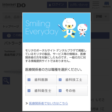
お問い合わせ
ログイン
メニュー
ページ数
詳細
トップページ
バトラークラスプ用ブラシ#206
この商品に関するお問い合わせ
バトラークラスプ用ブラシ#206
モリタのポータルサイト デンタルプラザで掲載し
Toothbrush
ているモリタの製品、サービス等の情報は、医療
義歯用歯ブラシ
関係者の方を対象にしたものです。一般の方に対
する情報提供サイトではありません。
品目コード
205070120
医療関係者の方は職種を選択ください。
JAN/EANコード
4901616206830
標準価格
価格の確認は『
ログイン
』してご
≫
医療関係者でない方はこちら
覧ください。
ネット会員登録がまだの方は『
こ