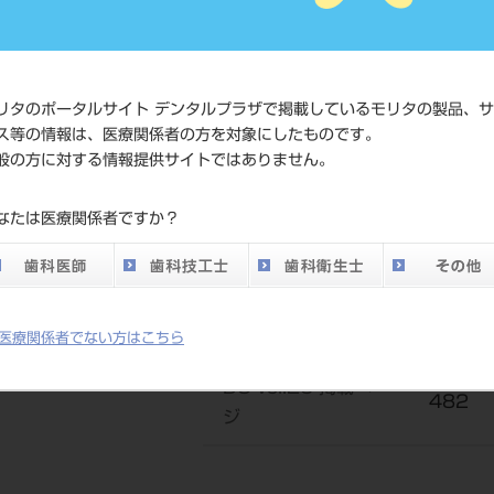
価格の
標準価格
ネット
さい。
リタのポータルサイト デンタルプラザで掲載しているモリタの製品、
ス等の情報は、医療関係者の方を対象にしたものです。
般の方に対する情報提供サイトではありません。
価格の
患者向け価格（税
ネット
別）
なたは医療関係者ですか？
さい。
発売日
2011/
メーカー
サンス
医療関係者でない方はこちら
DO vol.26 掲載ペー
482
ジ