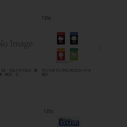
12
1
位
位
EX ウルトラフロス 院
サンリオ デンタルフロスカード 4
ＤＥＮＴ．ＥＸ 歯間ブ
 40入 S
枚入
指導用 ４０本入
12
1
位
位