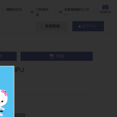
検索の仕方
ご利用方
お客様相談センタ
法
ー
新規登録
ログイン
せ
印刷
150PJ
70094
616500556