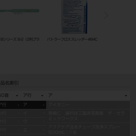
リーズ B-2（2列ブラ
バトラーフロススレッダー#840P
バトラーフローデンフォ
品名索引
50音
ア行
ア
ア行
ア
アイオニー
カ行
イ
青嶋仁 歯科技工臨床写真集 ザ・セラ
ミックワークス
サ行
ウ
アクアケア注水チューブ洗浄スプレー
タ行
エ
500mL 1缶