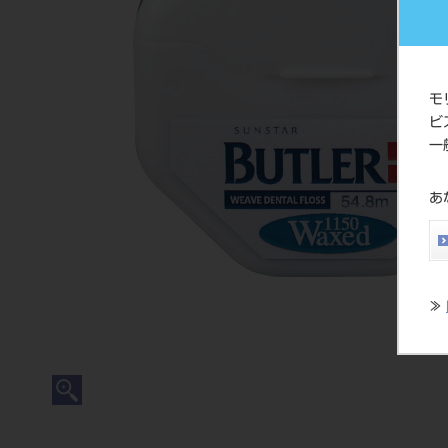
モ
ビ
一
あ
≫