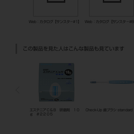
Web：カタログ【サンスタ－#1】
Web：カタログ【サンスタ－#
この製品を見た人はこんな製品も見ています
タフト#01M
エステニアＣ＆Ｂ 研磨剤 １０
Check-Up 歯ブラシ standard
ｇ ＃２２０５