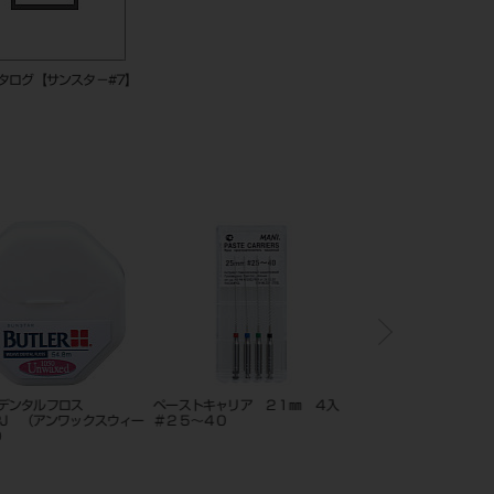
カタログ【サンスタ－#7】
デンタルフロス
ペーストキャリア ２１㎜ ４入
ノリタケストンEx オル
PJ （アンワックスウィー
＃２５～４０
ト 3kg
）