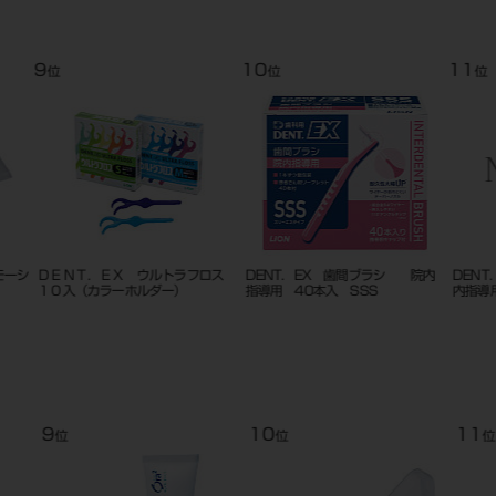
9
10
11
位
位
位
ーシ
ＤＥＮＴ．ＥＸ ウルトラフロス
DENT．EX 歯間ブラシ 院内
DENT．
１０入（カラーホルダー）
指導用 40本入 SSS
内指導用
9
10
11
位
位
位