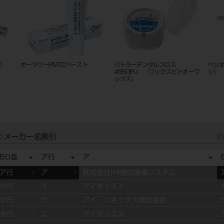
オーラツーPMTCペースト
バトラーデンタルフロス
ペリオBシ
#950PJ （ワックスビトオーワ
シ）
ックス）
メーカー名索引
50音
ア行
ア
ア行
ア
株式会社IHI物流産業システム
カ行
イ
アイキャスト
サ行
ウ
アイ・ソネックス株式会社
タ行
エ
アイディエス