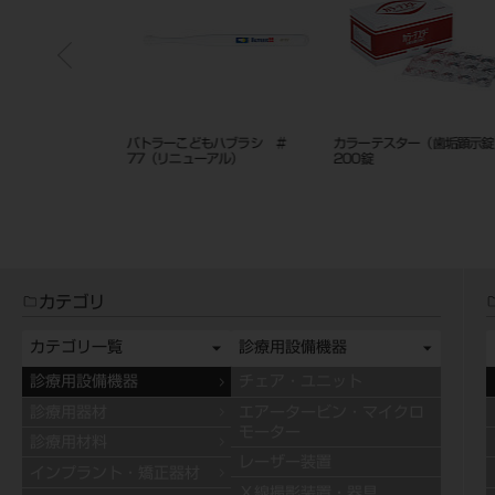
B-1（1列ブラ
バトラーこどもハブラシ ＃
カラーテスター（歯垢顕示錠）
77（リニューアル）
200錠
カテゴリ
カテゴリ一覧
診療用設備機器
診療用設備機器
チェア・ユニット
診療用器材
エアータービン・マイクロ
モーター
診療用材料
レーザー装置
インプラント・矯正器材
Ｘ線撮影装置・器具