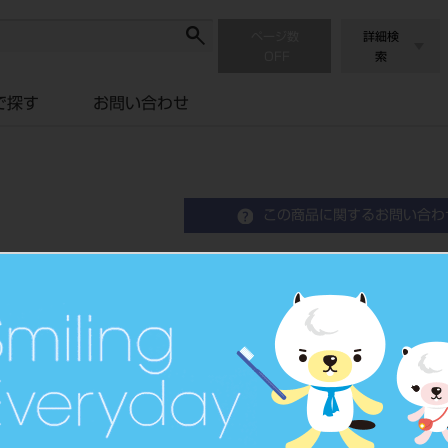
ページ数
詳細検
索
で探す
お問い合わせ
この商品に関するお問い合わ
バトラーデンタルフロス#1
Dental Floss
デンタルフロス
品目コード
2050
JAN/EANコード
4901