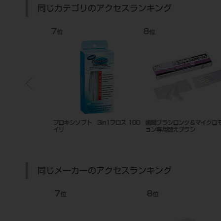
同じカテゴリのアクセスランキング
7
8
位
位
プロキシソフト 3in1フロス 100
歯間ブラシロング＆マイクロモ
イリ
ョン専用替えブラシ
同じメーカーのアクセスランキング
7
8
位
位