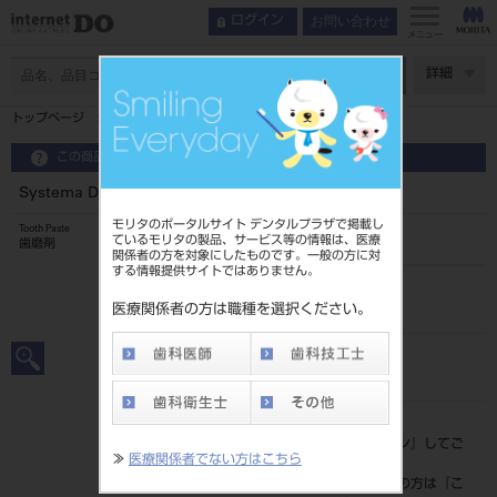
お問い合わせ
ログイン
メニュー
ページ数
詳細
トップページ
Systema Dentalpaste α
この商品に関するお問い合わせ
Systema Dentalpaste α
モリタのポータルサイト デンタルプラザで掲載し
Tooth Paste
ているモリタの製品、サービス等の情報は、医療
歯磨剤
関係者の方を対象にしたものです。一般の方に対
する情報提供サイトではありません。
品目コード
205060501
医療関係者の方は職種を選択ください。
JAN/EANコード
4903301063087
標準価格
価格の確認は『
ログイン
』してご
≫
医療関係者でない方はこちら
覧ください。
ネット会員登録がまだの方は『
こ