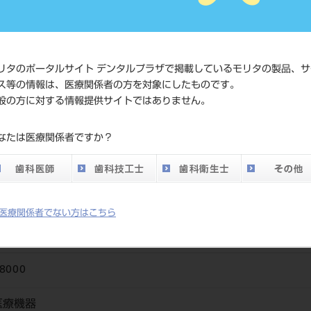
標準価格
ネット会
い。
発売日
2009/10/
リタのポータルサイト デンタルプラザで掲載しているモリタの製品、サ
ス等の情報は、医療関係者の方を対象にしたものです。
メーカー
イボクラ
般の方に対する情報提供サイトではありません。
DO vol.26 掲載ペー
なたは医療関係者ですか？
64
ジ
医療関係者でない方はこちら
8000
医療機器