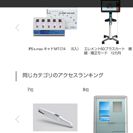
ia medi
IPS e.max キャド MT C14 （5入）
エレメント5Dプラスカート 補
綴・矯正モード 12カ月
同じカテゴリのアクセスランキング
7
8
位
位