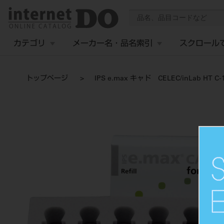
カテゴリ
メーカー名・品名索引
スクロール
トップページ
IPS e.max キャド CELEC/inLab HT C-