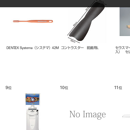
DENT.EX Systema（システマ）42M
コントラスター 前歯用L
セラスマート
入） セ
9
10
11
位
位
位