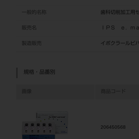
一般的名称
歯科切削加工用
販売名
ＩＰＳ ｅ．ｍ
製造販売
イボクラールビ
規格・品番別
画像
商品コード
206450568