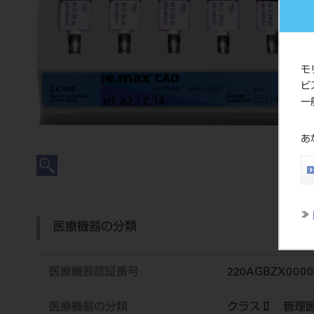
モ
ビ
一
あ
≫
医療機器の分類
医療機器認証番号
220AGBZX0000
医療機器の分類
クラスⅡ 管理