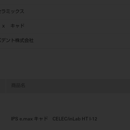
セラミックス
ａｘ キャド
バデント株式会社
商品名
IPS e.max キャド CELEC/inLab HT I-12