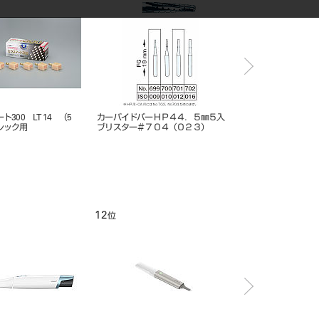
300 LT 14 （5
カーバイドバーＨＰ４４．５㎜５入
アシスタント用スキルシ
レック用
ブリスター＃７０４（０２３）
プE
12
1
位
位