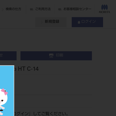
検索の仕方
ご利用方法
お客様相談センター
新規登録
ログイン
せ
印刷
nLab HT C-14
69
認は『
ログイン
』してご覧ください。