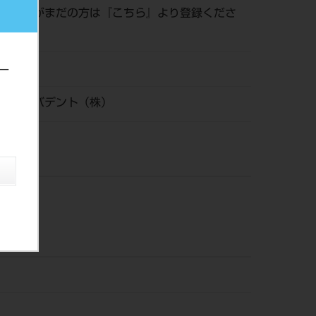
員登録がまだの方は『
こちら
』より登録くださ
09
ー
ールビバデント（株）