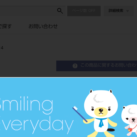
ページ数
詳細検索
で探す
お問い合わせ
14
この商品に関するお問い合わ
IPS e.max キャド CELEC/i
歯科切削加工用セラミックス
品目コード
2064505
価格の確