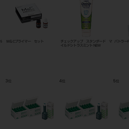
5
M＆Cプライマー セット
チェックアップ スタンダード マ
バトラーF
イルドシトラスミント NEW
3
4
5
位
位
位