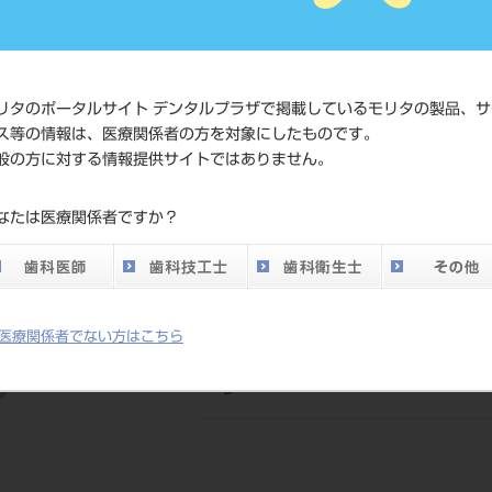
価格の
標準価格
ネット
い。
リタのポータルサイト デンタルプラザで掲載しているモリタの製品、サ
価格の
ス等の情報は、医療関係者の方を対象にしたものです。
患者向け価格（税
般の方に対する情報提供サイトではありません。
ネット
別）
い。
なたは医療関係者ですか？
発売日
2011/04/
メーカー
サンス
医療関係者でない方はこちら
DO vol.26 掲載ペー
494
ジ