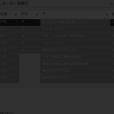
メーカー名索引
50音
ア行
ア
ア行
ア
株式会社IHI物流産業システム
カ行
イ
アイキャスト
サ行
ウ
アイ・ソネックス株式会社
タ行
エ
アイディエス
ナ行
オ
株式会社アイディエス
ハ行
アイワ医科工業株式会社
マ行
有限会社秋山歯科器具製作所
ヤ行
株式会社アクロス
ラ行
株式会社アクロス
ワ行
アグサジャパン株式会社
株式会社アスカメディカル
アドデント
アバロン
APT社
はありません。