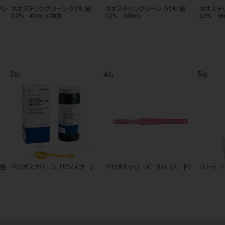
プレ
ネオステリングリーン うがい液
ネオステリングリーン うがい液
ネオステ
0.2% 40ｍLｘ20本
0.2% 340ｍL
0.2% 5
3
4
5
位
位
位
酸性
ペリオスクリーン「サンスター」
ペリオⅡシリーズ ⅡH（ハード）
バトラーF