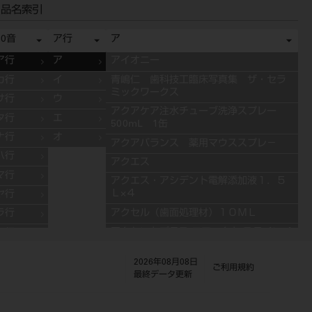
品名索引
50音
ア行
ア
ア行
ア
アイオニー
カ行
イ
青嶋仁 歯科技工臨床写真集 ザ・セラ
ミックワークス
サ行
ウ
アクアケア注水チューブ洗浄スプレー
タ行
エ
500mL 1缶
ナ行
オ
アクアバランス 薬用マウススプレ－
ハ行
アクエス
マ行
アクエス・アシデント電解添加液１．５
Ｌ×４
ヤ行
アクセル（歯面処理材）１０ＭＬ
ラ行
アクセントプラス エフェクト ステインペ
ワ行
ースト 4g ES11 ブルー
2026年08月08日
アクセントプラス エフェクト ステインペ
ご利用規約
最終データ更新
ースト 4g ES13 グレー
アクセントプラス エフェクト ステインペ
ースト 4g ES10 ライラック