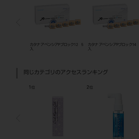
）
カタナ アベンシアPブロック12 5
カタナ アベンシアPブロック14 
入
入
同じカテゴリのアクセスランキング
1
2
位
位