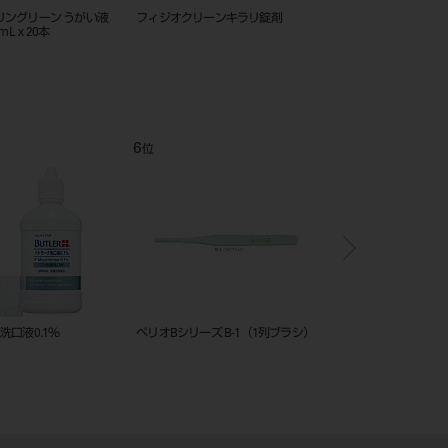
リングリーン うがい液
フィジオクリーンキラリ錠剤
カラーテスター（歯垢顕示
6ｍLｘ20本
錠
6
7
位
位
洗口液0.1％
ペリオBシリーズ B-1（1列ブラシ）
バトラーこどもハブラシ
77（リニューアル）