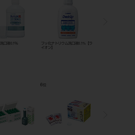
洗口液0.1％
フッ化ナトリウム洗口液0.1%【ラ
バー2.5 （3入）（Prime
イオン】
6
7
位
位