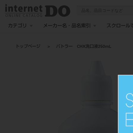
カテゴリ
メーカー名・品名索引
スクロール
トップページ
バトラー CHX洗口液250mL