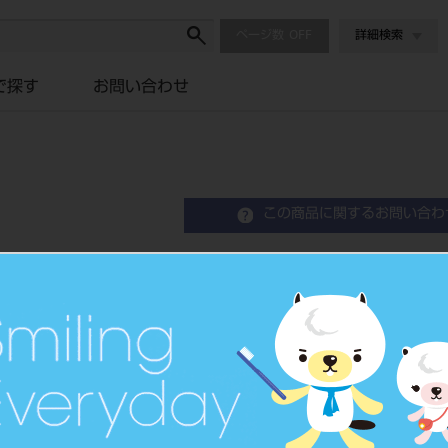
ページ数
詳細検索
で探す
お問い合わせ
この商品に関するお問い合わ
バトラー CHX洗口液250
Mouth Wash
品目コード
2050701
JAN/EANコード
4901616