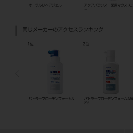
クテスター綿棒タイ
オーラルリペアジェル
アクアバランス 薬用マウスス
－
同じメーカーのアクセスランキング
1
2
位
位
233
バトラーフローデンフォームN
バトラーフローデンフォームA
2％