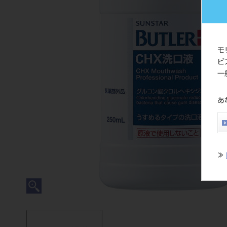
モ
ビ
一
あ
≫