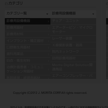
カテゴリ
カテゴリ一覧
診療用設備機器
診療用設備機器
チェア・ユニット
診療用器材
エアータービン・マイクロ
モーター
診療用材料
レーザー装置
インプラント・矯正器材
Ｘ線撮影装置・器具
口腔衛生用器材
院内ネットワーク
歯科用薬品
訪問診療用器材
白衣・衛生材料
Morita Digital Solution関
治療計画患者・コミュニ
連商品
ケーション用器材
エアーコンプレッサー・バ
医院経営・経理用器材
キュームモーター
学習用器材
キャビネット
技工用設備機器
Copyright (C)2012 J. MORITA CORP. All rights reserved.
その他の診療用設備機器
技工用器材
技工用材料
当サイトは、医療関係者の方を対象にしたものです。一般の方に対する情報提供サイトで