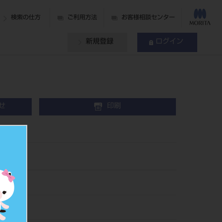
検索の仕方
ご利用方法
お客様相談センター
新規登録
ログイン
せ
印刷
mL
13
501324