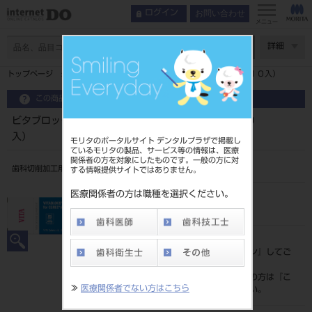
お問い合わせ
ログイン
メニュー
ページ数
詳細
トップページ
ビタブロックトリラックス フォルテ ＴＦ１２（１０入）
この商品に関するお問い合わせ
ビタブロックトリラックス フォルテ ＴＦ１２（１０
入）
モリタのポータルサイト デンタルプラザで掲載し
ているモリタの製品、サービス等の情報は、医療
関係者の方を対象にしたものです。一般の方に対
歯科切削加工用セラミックス
する情報提供サイトではありません。
医療関係者の方は職種を選択ください。
品目コード
206450167
標準価格
価格の確認は『
ログイン
』してご
覧ください。
ネット会員登録がまだの方は『
こ
≫
医療関係者でない方はこちら
ちら
』より登録ください。