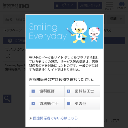
お問い合わせ
ログイン
メニュー
ページ数
詳細
トップページ
ラスノンソニック 付替用500mL×2本（計量キャップなし）
この商品に関するお問い合わせ
ラスノンソニック 付替用500mL×2本（計量キャップな
し）
モリタのポータルサイト デンタルプラザで掲載し
ているモリタの製品、サービス等の情報は、医療
関係者の方を対象にしたものです。一般の方に対
Cleansing Agent for Dental Instruments
歯科用器具・小器具・防錆・除菌洗浄液
する情報提供サイトではありません。
医療関係者の方は職種を選択ください。
品目コード
205130426
JAN/EANコード
4987734664011
標準価格
≫
医療関係者でない方はこちら
価格の確認は『
ログイン
』してご
覧ください。