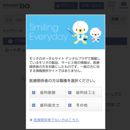
お問い合わせ
ログイン
メニュー
ページ数
詳細
トップページ
ルートチップエレベーター ＃1S
この商品に関するお問い合わせ
ルートチップエレベーター ＃1S
モリタのポータルサイト デンタルプラザで掲載し
ているモリタの製品、サービス等の情報は、医療
関係者の方を対象にしたものです。一般の方に対
する情報提供サイトではありません。
品目コード
201510115
医療関係者の方は職種を選択ください。
標準価格
価格の確認は『
ログイン
』してご
覧ください。
ネット会員登録がまだの方は『
こ
ちら
』より登録ください。
≫
医療関係者でない方はこちら
メーカー
（株）YDM