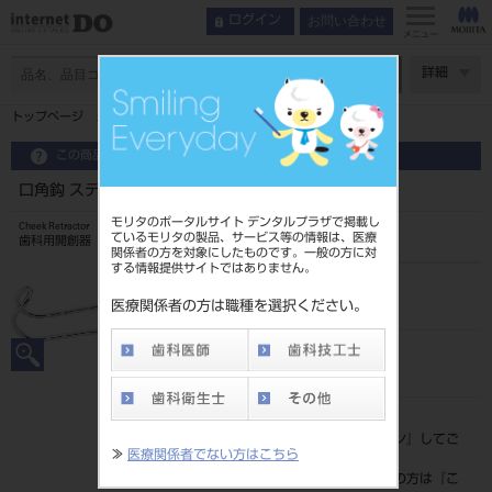
お問い合わせ
ログイン
メニュー
ページ数
詳細
トップページ
口角鈎 ステンベルヒ S
この商品に関するお問い合わせ
口角鈎 ステンベルヒ S
モリタのポータルサイト デンタルプラザで掲載し
Cheek Retractor
ているモリタの製品、サービス等の情報は、医療
歯科用開創器
関係者の方を対象にしたものです。一般の方に対
する情報提供サイトではありません。
品目コード
201510117
医療関係者の方は職種を選択ください。
JAN/EANコード
4963931146581
標準価格
価格の確認は『
ログイン
』してご
≫
医療関係者でない方はこちら
覧ください。
ネット会員登録がまだの方は『
こ